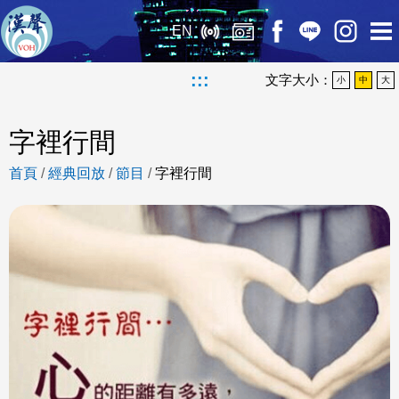
EN
:::
文字大小：
小
中
大
字裡行間
首頁
/
經典回放
/
節目
/
字裡行間