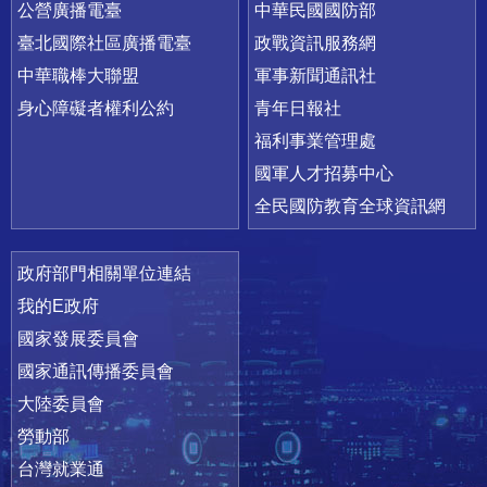
公營廣播電臺
中華民國國防部
臺北國際社區廣播電臺
政戰資訊服務網
中華職棒大聯盟
軍事新聞通訊社
身心障礙者權利公約
青年日報社
福利事業管理處
國軍人才招募中心
全民國防教育全球資訊網
政府部門相關單位連結
我的E政府
國家發展委員會
國家通訊傳播委員會
大陸委員會
勞動部
台灣就業通