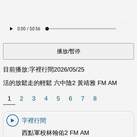
目前播放:
字裡行間
2026/05/25
活的放鬆走的輕鬆 六中陰2 黃靖雅 FM AM
1
2
3
4
5
6
7
8
字裡行間
西點軍校林翰佑2 FM AM