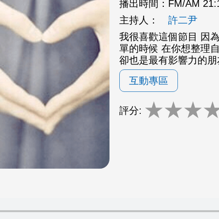
播出時間：
FM/AM 21
主持人：
許二尹
我很喜歡這個節目 因為
單的時候 在你想整理
卻也是最有影響力的朋
互動專區
★
★
★
評分: