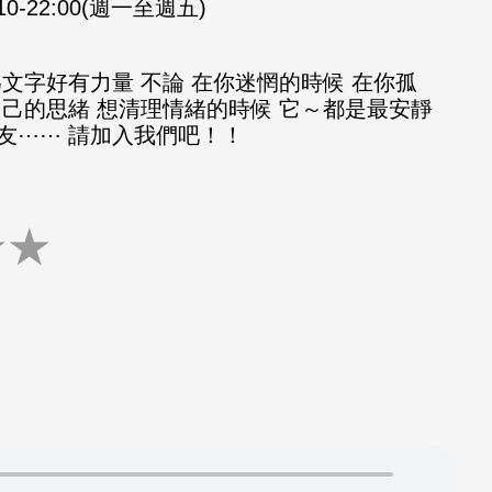
:10-22:00(週一至週五)
文字好有力量 不論 在你迷惘的時候 在你孤
自己的思緒 想清理情緒的時候 它～都是最安靜
友⋯⋯ 請加入我們吧！！
★
★