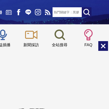
文字大小：
小
中
大
益插播
新聞採訪
全站搜尋
FAQ