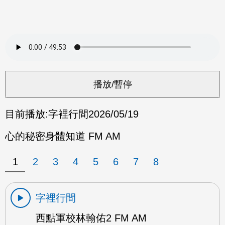
目前播放:
字裡行間
2026/05/19
心的秘密身體知道 FM AM
1
2
3
4
5
6
7
8
字裡行間
西點軍校林翰佑2 FM AM