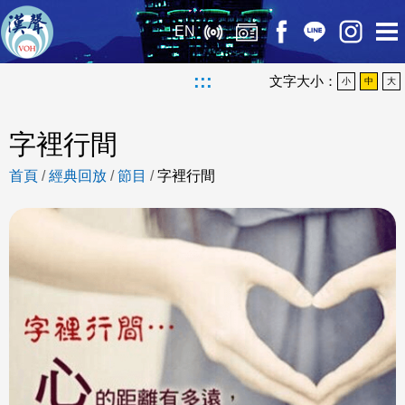
EN
:::
文字大小：
小
中
大
字裡行間
首頁
/
經典回放
/
節目
/
字裡行間