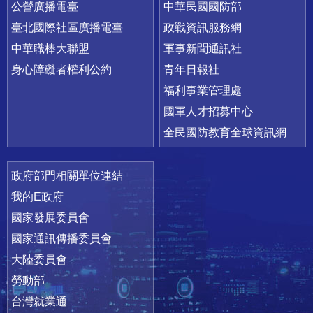
公營廣播電臺
中華民國國防部
臺北國際社區廣播電臺
政戰資訊服務網
中華職棒大聯盟
軍事新聞通訊社
身心障礙者權利公約
青年日報社
福利事業管理處
國軍人才招募中心
全民國防教育全球資訊網
政府部門相關單位連結
我的E政府
國家發展委員會
國家通訊傳播委員會
大陸委員會
勞動部
台灣就業通