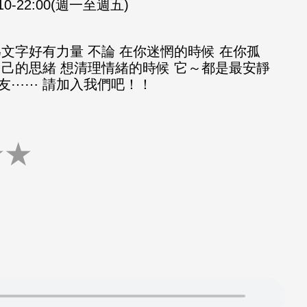
:10-22:00(週一至週五)
文字好有力量 不論 在你迷惘的時候 在你孤
自己的思緒 想清理情緒的時候 它～都是最安靜
友⋯⋯ 請加入我們吧！！
★
★