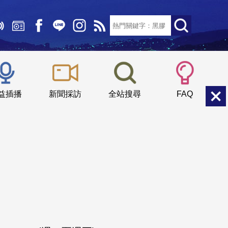
文字大小：
小
中
大
益插播
新聞採訪
全站搜尋
FAQ