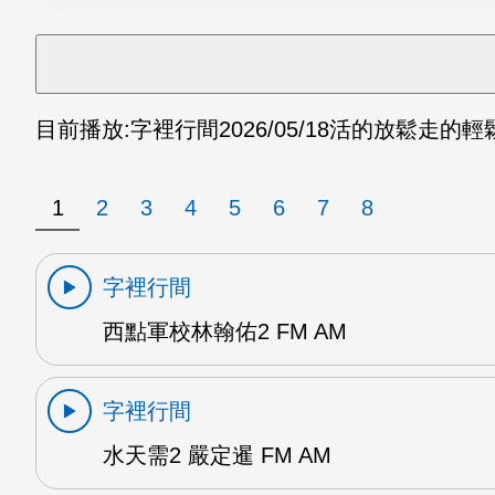
目前播放:
字裡行間
2026/05/18
活的放鬆走的輕鬆1
1
2
3
4
5
6
7
8
字裡行間
西點軍校林翰佑2 FM AM
字裡行間
水天需2 嚴定暹 FM AM