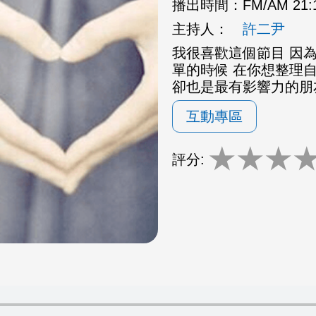
播出時間：
FM/AM 21
主持人：
許二尹
我很喜歡這個節目 因為
單的時候 在你想整理
卻也是最有影響力的朋
互動專區
★
★
★
評分: