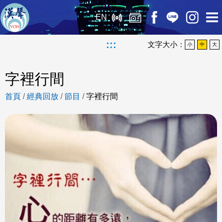
EN
:::
文字大小：
小
中
大
字裡行間
首頁
/
經典回放
/
節目
/
字裡行間