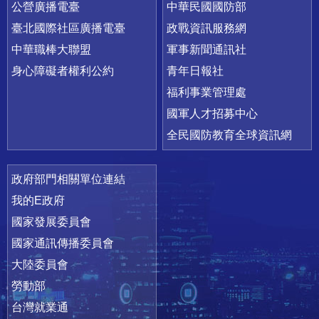
公營廣播電臺
中華民國國防部
臺北國際社區廣播電臺
政戰資訊服務網
中華職棒大聯盟
軍事新聞通訊社
身心障礙者權利公約
青年日報社
福利事業管理處
國軍人才招募中心
全民國防教育全球資訊網
政府部門相關單位連結
我的E政府
國家發展委員會
國家通訊傳播委員會
大陸委員會
勞動部
台灣就業通