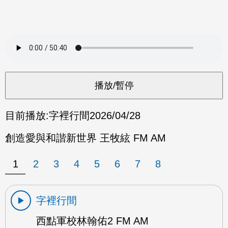
目前播放:
字裡行間
2026/04/28
創造愛與和諧新世界 王牧絃 FM AM
1
2
3
4
5
6
7
8
字裡行間
西點軍校林翰佑2 FM AM