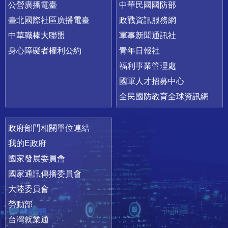
公營廣播電臺
中華民國國防部
臺北國際社區廣播電臺
政戰資訊服務網
中華職棒大聯盟
軍事新聞通訊社
身心障礙者權利公約
青年日報社
福利事業管理處
國軍人才招募中心
全民國防教育全球資訊網
政府部門相關單位連結
我的E政府
國家發展委員會
國家通訊傳播委員會
大陸委員會
勞動部
台灣就業通