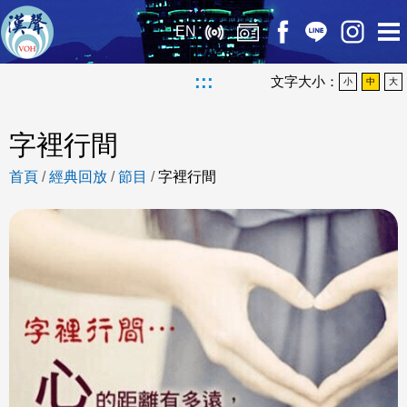
EN
:::
文字大小：
小
中
大
字裡行間
首頁
/
經典回放
/
節目
/
字裡行間