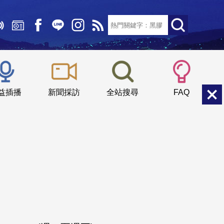
文字大小：
小
中
大
益插播
新聞採訪
全站搜尋
FAQ