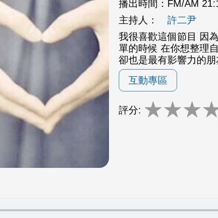
播出時間：
FM/AM 21
主持人：
許二尹
我很喜歡這個節目 因為
單的時候 在你想整理
卻也是最有影響力的朋
互動專區
★
★
★
評分: