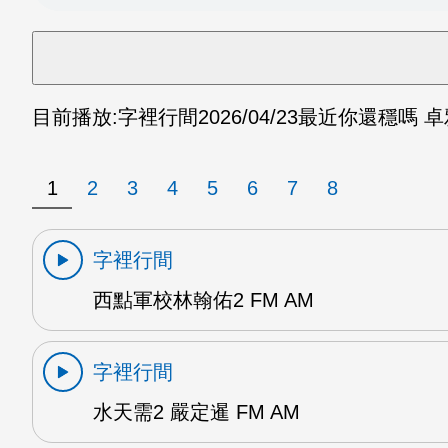
目前播放:
字裡行間
2026/04/23
最近你還穩嗎 卓雅
1
2
3
4
5
6
7
8
字裡行間
西點軍校林翰佑2 FM AM
字裡行間
水天需2 嚴定暹 FM AM