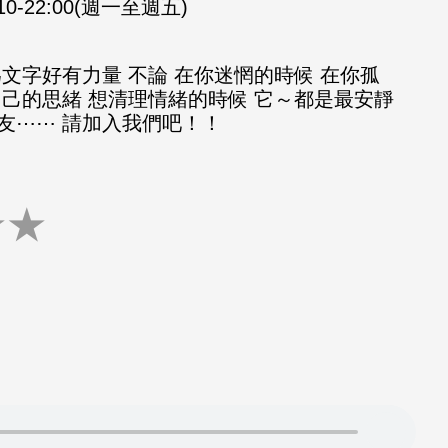
:10-22:00(週一至週五)
文字好有力量 不論 在你迷惘的時候 在你孤
自己的思緒 想清理情緒的時候 它～都是最安靜
友⋯⋯ 請加入我們吧！！
★
★