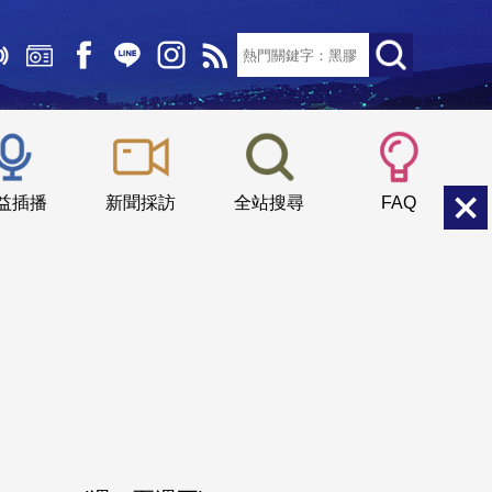
文字大小：
小
中
大
益插播
新聞採訪
全站搜尋
FAQ