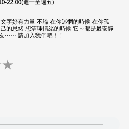
:10-22:00(週一至週五)
文字好有力量 不論 在你迷惘的時候 在你孤
自己的思緒 想清理情緒的時候 它～都是最安靜
友⋯⋯ 請加入我們吧！！
★
★