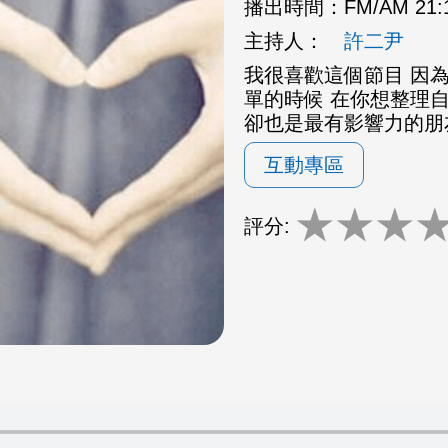
播出時間：
FM/AM 21
主持人：
許二尹
我很喜歡這個節目 因為
單的時候 在你想整理
卻也是最有影響力的朋
互動專區
★
★
★
評分: