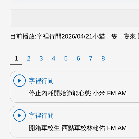
目前播放:
字裡行間
2026/04/21
小貓一隻一隻來 許
1
2
3
4
5
6
7
8
字裡行間
停止內耗開始節能心態 小米 FM AM
字裡行間
開箱軍校生 西點軍校林翰佑 FM AM