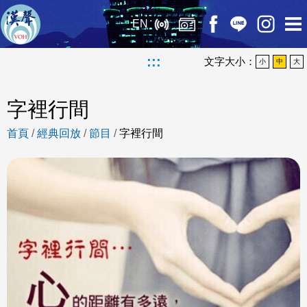
EN
:::
文字大小：
小
中
大
字裡行間
首頁
/
經典回放
/
節目
/
字裡行間