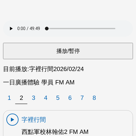
目前播放:
字裡行間
2026/02/24
一日廣播體驗 學員 FM AM
1
2
3
4
5
6
7
8
字裡行間
西點軍校林翰佑2 FM AM