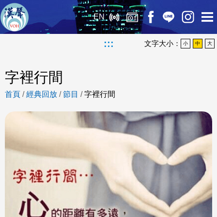
EN
:::
文字大小：
小
中
大
字裡行間
首頁
/
經典回放
/
節目
/
字裡行間