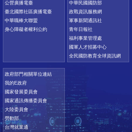
公營廣播電臺
中華民國國防部
臺北國際社區廣播電臺
政戰資訊服務網
中華職棒大聯盟
軍事新聞通訊社
身心障礙者權利公約
青年日報社
福利事業管理處
國軍人才招募中心
全民國防教育全球資訊網
政府部門相關單位連結
我的E政府
國家發展委員會
國家通訊傳播委員會
大陸委員會
勞動部
台灣就業通