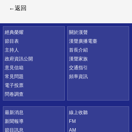
返回
快速連結
經典榮耀
關於漢聲
節目表
漢聲廣播電臺
主持人
首長介紹
政府資訊公開
漢聲家族
意見信箱
交通指引
常見問題
頻率資訊
電子投票
問卷調查
最新消息
線上收聽
新聞報導
FM
節目訊息
AM