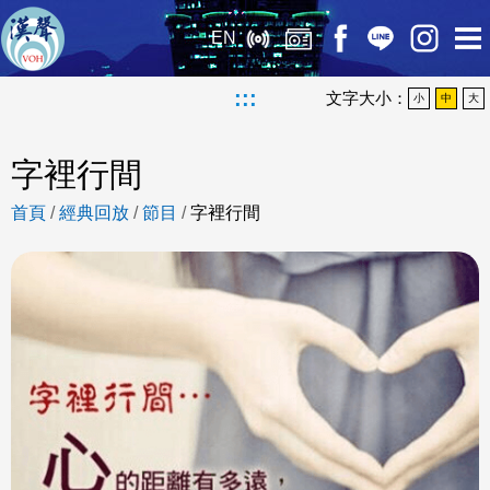
EN
:::
文字大小：
小
中
大
字裡行間
首頁
/
經典回放
/
節目
/
字裡行間