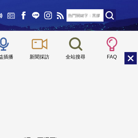
文字大小：
小
中
大
益插播
新聞採訪
全站搜尋
FAQ