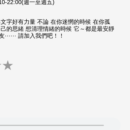
:10-22:00(週一至週五)
文字好有力量 不論 在你迷惘的時候 在你孤
自己的思緒 想清理情緒的時候 它～都是最安靜
友⋯⋯ 請加入我們吧！！
★
★