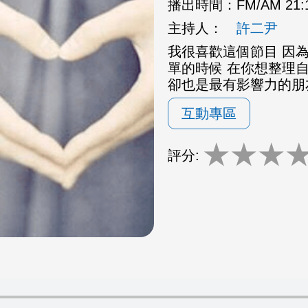
播出時間：
FM/AM 21
主持人：
許二尹
我很喜歡這個節目 因為
單的時候 在你想整理
卻也是最有影響力的朋
互動專區
★
★
★
評分: