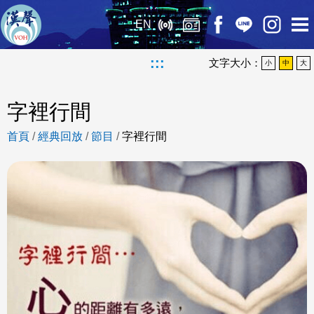
EN
:::
文字大小：
小
中
大
字裡行間
首頁
/
經典回放
/
節目
/
字裡行間