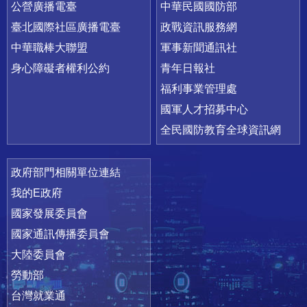
公營廣播電臺
中華民國國防部
臺北國際社區廣播電臺
政戰資訊服務網
中華職棒大聯盟
軍事新聞通訊社
身心障礙者權利公約
青年日報社
福利事業管理處
國軍人才招募中心
全民國防教育全球資訊網
政府部門相關單位連結
我的E政府
國家發展委員會
國家通訊傳播委員會
大陸委員會
勞動部
台灣就業通