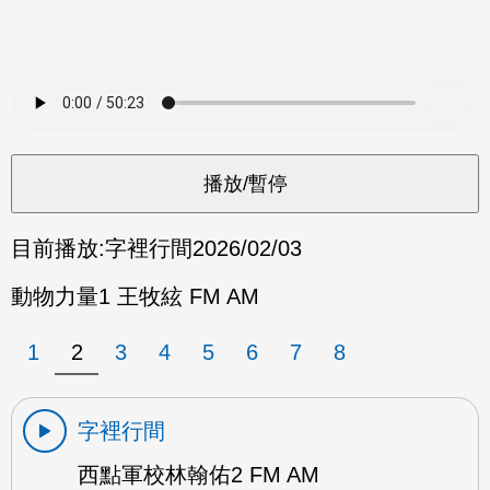
目前播放:
字裡行間
2026/02/03
動物力量1 王牧絃 FM AM
1
2
3
4
5
6
7
8
字裡行間
西點軍校林翰佑2 FM AM