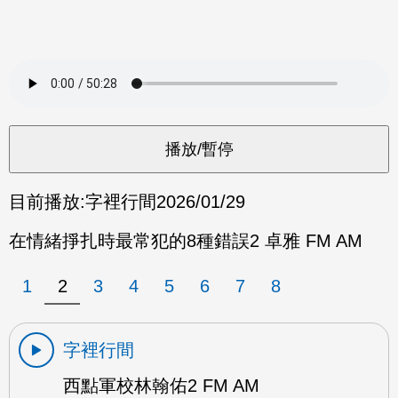
目前播放:
字裡行間
2026/01/29
在情緒掙扎時最常犯的8種錯誤2 卓雅 FM AM
1
2
3
4
5
6
7
8
字裡行間
西點軍校林翰佑2 FM AM