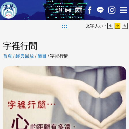
EN
:::
文字大小：
小
中
大
字裡行間
首頁
/
經典回放
/
節目
/
字裡行間