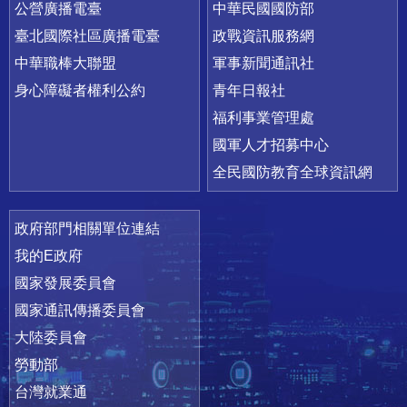
公營廣播電臺
中華民國國防部
臺北國際社區廣播電臺
政戰資訊服務網
中華職棒大聯盟
軍事新聞通訊社
身心障礙者權利公約
青年日報社
福利事業管理處
國軍人才招募中心
全民國防教育全球資訊網
政府部門相關單位連結
我的E政府
國家發展委員會
國家通訊傳播委員會
大陸委員會
勞動部
台灣就業通