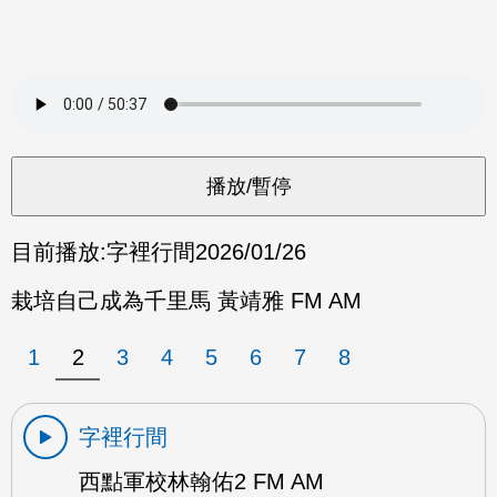
目前播放:
字裡行間
2026/01/26
栽培自己成為千里馬 黃靖雅 FM AM
1
2
3
4
5
6
7
8
字裡行間
西點軍校林翰佑2 FM AM