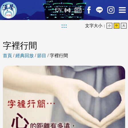
EN
:::
文字大小：
小
中
大
字裡行間
首頁
/
經典回放
/
節目
/
字裡行間