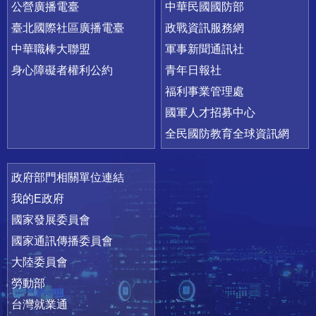
公營廣播電臺
中華民國國防部
臺北國際社區廣播電臺
政戰資訊服務網
中華職棒大聯盟
軍事新聞通訊社
身心障礙者權利公約
青年日報社
福利事業管理處
國軍人才招募中心
全民國防教育全球資訊網
政府部門相關單位連結
我的E政府
國家發展委員會
國家通訊傳播委員會
大陸委員會
勞動部
台灣就業通