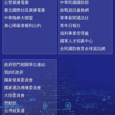
公營廣播電臺
中華民國國防部
臺北國際社區廣播電臺
政戰資訊服務網
中華職棒大聯盟
軍事新聞通訊社
身心障礙者權利公約
青年日報社
福利事業管理處
國軍人才招募中心
全民國防教育全球資訊網
政府部門相關單位連結
我的E政府
國家發展委員會
國家通訊傳播委員會
大陸委員會
勞動部
台灣就業通