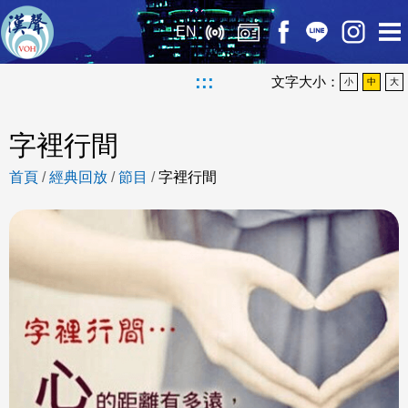
EN
:::
文字大小：
小
中
大
字裡行間
首頁
/
經典回放
/
節目
/
字裡行間