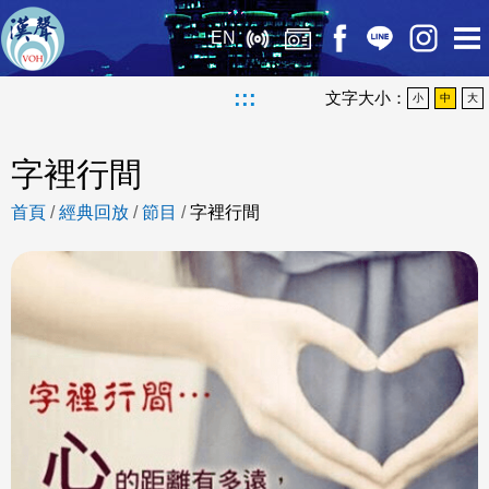
EN
:::
文字大小：
小
中
大
字裡行間
首頁
/
經典回放
/
節目
/
字裡行間