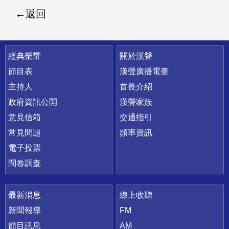
返回
快速連結
經典榮耀
關於漢聲
節目表
漢聲廣播電臺
主持人
首長介紹
政府資訊公開
漢聲家族
意見信箱
交通指引
常見問題
頻率資訊
電子投票
問卷調查
最新消息
線上收聽
新聞報導
FM
節目訊息
AM