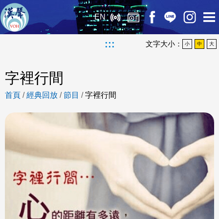
EN
:::
文字大小：
小
中
大
字裡行間
首頁
/
經典回放
/
節目
/
字裡行間