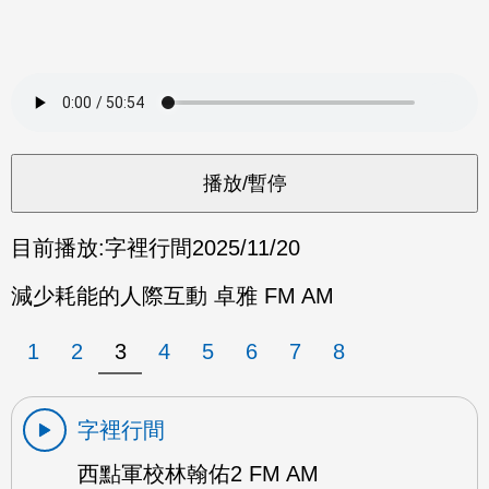
目前播放:
字裡行間
2025/11/20
減少耗能的人際互動 卓雅 FM AM
1
2
3
4
5
6
7
8
字裡行間
西點軍校林翰佑2 FM AM