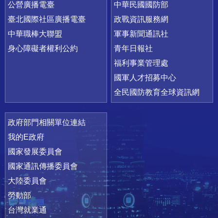
公營廣播電臺
中華民國國防部
臺北國際社區廣播電臺
政戰資訊服務網
中華職棒大聯盟
軍事新聞通訊社
身心障礙者權利公約
青年日報社
福利事業管理處
國軍人才招募中心
全民國防教育全球資訊網
政府部門相關單位連結
我的E政府
國家發展委員會
國家通訊傳播委員會
大陸委員會
勞動部
台灣就業通