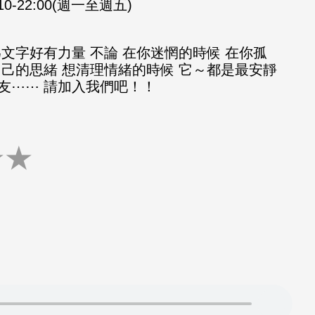
:10-22:00(週一至週五)
文字好有力量 不論 在你迷惘的時候 在你孤
自己的思緒 想清理情緒的時候 它～都是最安靜
友⋯⋯ 請加入我們吧！！
★
★