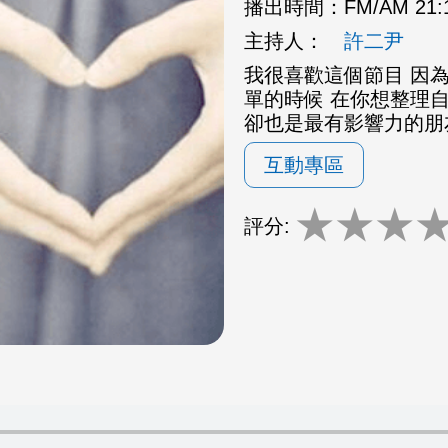
播出時間：
FM/AM 21
主持人：
許二尹
我很喜歡這個節目 因為
單的時候 在你想整理
卻也是最有影響力的朋
互動專區
★
★
★
評分: