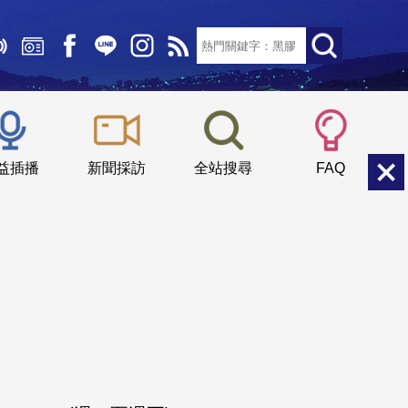
文字大小：
小
中
大
益插播
新聞採訪
全站搜尋
FAQ