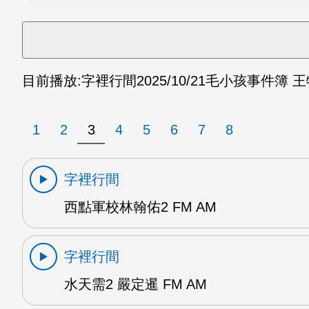
目前播放:
字裡行間
2025/10/21
毛小孩事件簿 王
1
2
3
4
5
6
7
8
字裡行間
西點軍校林翰佑2 FM AM
字裡行間
水天需2 嚴定暹 FM AM