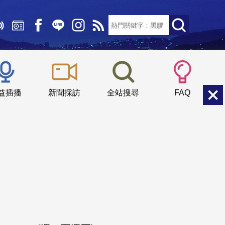
文字大小：
小
中
大
益插播
新聞採訪
全站搜尋
FAQ