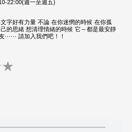
:10-22:00(週一至週五)
文字好有力量 不論 在你迷惘的時候 在你孤
自己的思緒 想清理情緒的時候 它～都是最安靜
友⋯⋯ 請加入我們吧！！
★
★