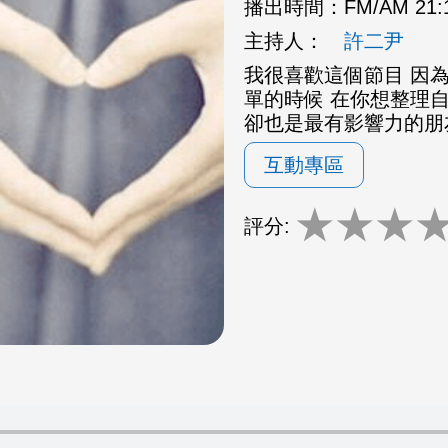
播出時間：
FM/AM 21
主持人：
許二尹
我很喜歡這個節目 因為
單的時候 在你想整理
卻也是最有影響力的朋
互動專區
★
★
★
評分: