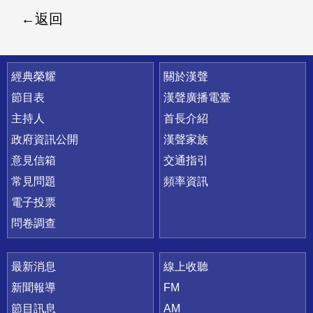
返回
快速連結
經典榮耀
關於漢聲
節目表
漢聲廣播電臺
主持人
首長介紹
政府資訊公開
漢聲家族
意見信箱
交通指引
常見問題
頻率資訊
電子投票
問卷調查
最新消息
線上收聽
新聞報導
FM
節目訊息
AM