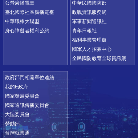
公營廣播電臺
中華民國國防部
臺北國際社區廣播電臺
政戰資訊服務網
中華職棒大聯盟
軍事新聞通訊社
身心障礙者權利公約
青年日報社
福利事業管理處
國軍人才招募中心
全民國防教育全球資訊網
政府部門相關單位連結
我的E政府
國家發展委員會
國家通訊傳播委員會
大陸委員會
勞動部
台灣就業通