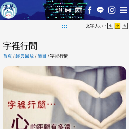
EN
:::
文字大小：
小
中
大
字裡行間
首頁
/
經典回放
/
節目
/
字裡行間