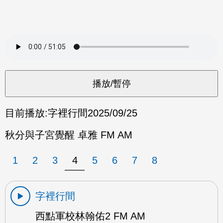
目前播放:
字裡行間
2025/09/25
秋分與子宮覺醒 卓雅 FM AM
1
2
3
4
5
6
7
8
字裡行間
西點軍校林翰佑2 FM AM