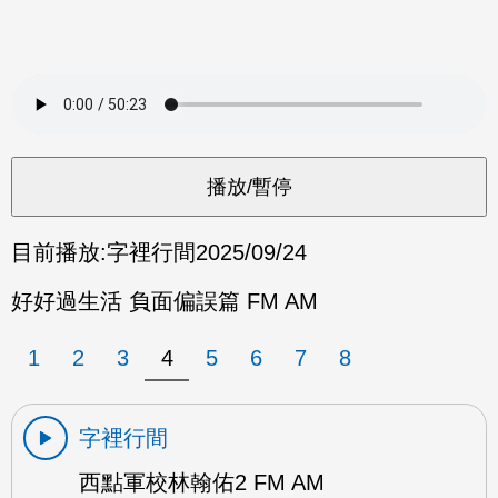
目前播放:
字裡行間
2025/09/24
好好過生活 負面偏誤篇 FM AM
1
2
3
4
5
6
7
8
字裡行間
西點軍校林翰佑2 FM AM