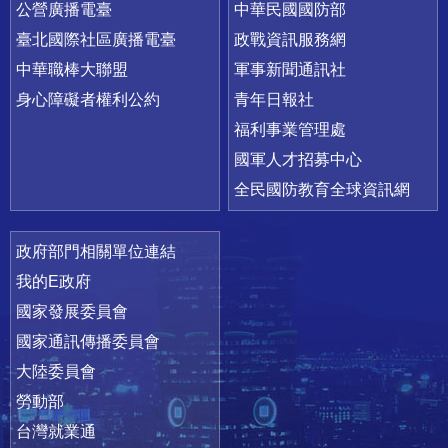
公營廣播電臺
中華民國國防部
臺北國際社區廣播電臺
政戰資訊服務網
中華職棒大聯盟
軍事新聞通訊社
身心障礙者權利公約
青年日報社
福利事業管理處
國軍人才招募中心
全民國防教育全球資訊網
政府部門相關單位連結
我的E政府
國家發展委員會
國家通訊傳播委員會
大陸委員會
勞動部
台灣就業通