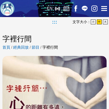
EN
:::
文字大小：
小
中
大
字裡行間
首頁
/
經典回放
/
節目
/
字裡行間