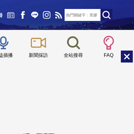
文字大小：
小
中
大
益插播
新聞採訪
全站搜尋
FAQ