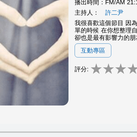
播出時間：
FM/AM 21
主持人：
許二尹
我很喜歡這個節目 因為
單的時候 在你想整理
卻也是最有影響力的朋
互動專區
★
★
★
評分: