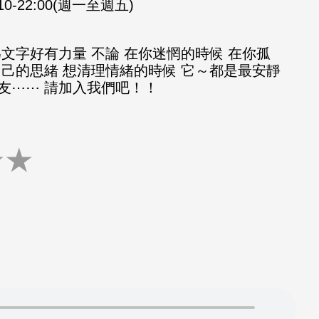
:10-22:00(週一至週五)
文字好有力量 不論 在你迷惘的時候 在你孤
自己的思緒 想清理情緒的時候 它～都是最安靜
友⋯⋯ 請加入我們吧！！
★
★