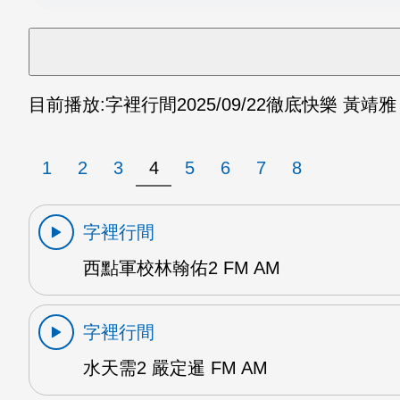
目前播放:
字裡行間
2025/09/22
徹底快樂 黃靖雅 
1
2
3
4
5
6
7
8
字裡行間
西點軍校林翰佑2 FM AM
字裡行間
水天需2 嚴定暹 FM AM