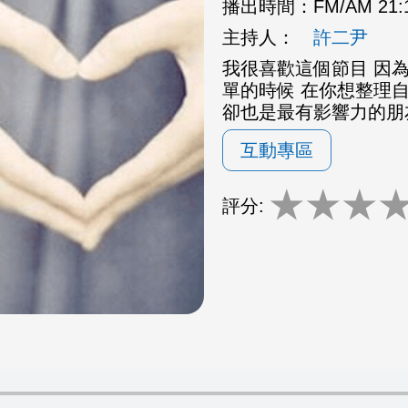
播出時間：
FM/AM 21
主持人：
許二尹
我很喜歡這個節目 因為
單的時候 在你想整理
卻也是最有影響力的朋
互動專區
★
★
★
評分: