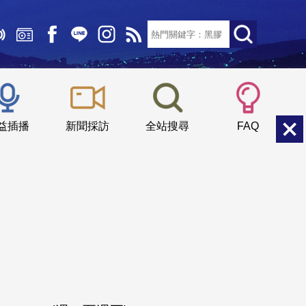
文字大小：
小
中
大
益插播
新聞採訪
全站搜尋
FAQ