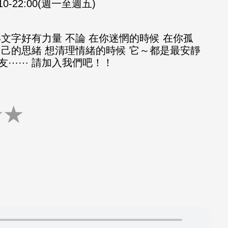
:10-22:00(週一至週五)
文字好有力量 不論 在你迷惘的時候 在你孤
自己的思緒 想清理情緒的時候 它～都是最安靜
友⋯⋯ 請加入我們吧！！
★
★