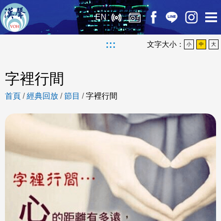
EN
:::
文字大小：
小
中
大
字裡行間
首頁
/
經典回放
/
節目
/
字裡行間