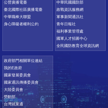
公營廣播電臺
中華民國國防部
臺北國際社區廣播電臺
政戰資訊服務網
中華職棒大聯盟
軍事新聞通訊社
身心障礙者權利公約
青年日報社
福利事業管理處
國軍人才招募中心
全民國防教育全球資訊網
政府部門相關單位連結
我的E政府
國家發展委員會
國家通訊傳播委員會
大陸委員會
勞動部
台灣就業通