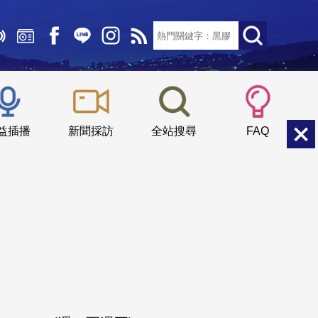
文字大小：
小
中
大
益插播
新聞採訪
全站搜尋
FAQ