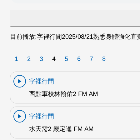
目前播放:
字裡行間
2025/08/21
熟悉身體強化直覺 
1
2
3
4
5
6
7
8
字裡行間
西點軍校林翰佑2 FM AM
字裡行間
水天需2 嚴定暹 FM AM