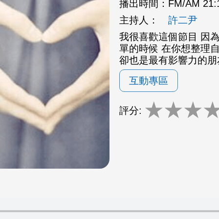
播出時間：
FM/AM 21
主持人：
許二尹
我很喜歡這個節目 因為
單的時候 在你想整理
卻也是最有影響力的朋
互動專區
★
★
★
評分: