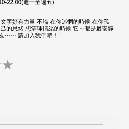
:10-22:00(週一至週五)
文字好有力量 不論 在你迷惘的時候 在你孤
自己的思緒 想清理情緒的時候 它～都是最安靜
友⋯⋯ 請加入我們吧！！
★
★