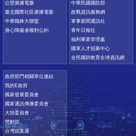
公營廣播電臺
中華民國國防部
臺北國際社區廣播電臺
政戰資訊服務網
中華職棒大聯盟
軍事新聞通訊社
身心障礙者權利公約
青年日報社
福利事業管理處
國軍人才招募中心
全民國防教育全球資訊網
政府部門相關單位連結
我的E政府
國家發展委員會
國家通訊傳播委員會
大陸委員會
勞動部
台灣就業通