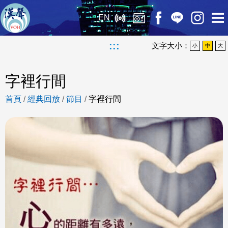
EN
:::
文字大小：
小
中
大
字裡行間
首頁
/
經典回放
/
節目
/
字裡行間