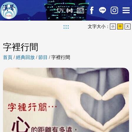
EN
:::
文字大小：
小
中
大
字裡行間
首頁
/
經典回放
/
節目
/
字裡行間