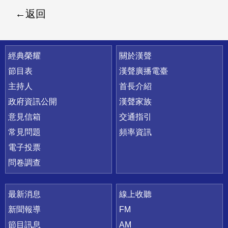
返回
快速連結
經典榮耀
關於漢聲
節目表
漢聲廣播電臺
主持人
首長介紹
政府資訊公開
漢聲家族
意見信箱
交通指引
常見問題
頻率資訊
電子投票
問卷調查
最新消息
線上收聽
新聞報導
FM
節目訊息
AM