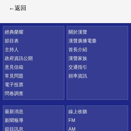
返回
快速連結
經典榮耀
關於漢聲
節目表
漢聲廣播電臺
主持人
首長介紹
政府資訊公開
漢聲家族
意見信箱
交通指引
常見問題
頻率資訊
電子投票
問卷調查
最新消息
線上收聽
新聞報導
FM
節目訊息
AM