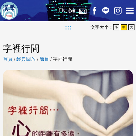
EN
:::
文字大小：
小
中
大
字裡行間
首頁
/
經典回放
/
節目
/
字裡行間