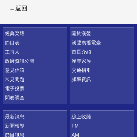
返回
快速連結
經典榮耀
關於漢聲
節目表
漢聲廣播電臺
主持人
首長介紹
政府資訊公開
漢聲家族
意見信箱
交通指引
常見問題
頻率資訊
電子投票
問卷調查
最新消息
線上收聽
新聞報導
FM
節目訊息
AM