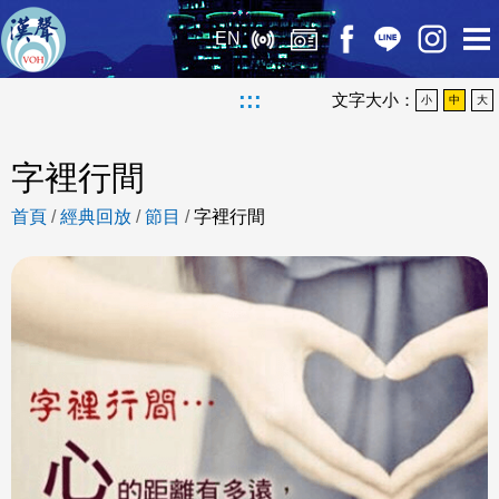
EN
:::
文字大小：
小
中
大
字裡行間
首頁
/
經典回放
/
節目
/
字裡行間