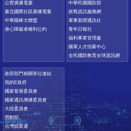
公營廣播電臺
中華民國國防部
臺北國際社區廣播電臺
政戰資訊服務網
中華職棒大聯盟
軍事新聞通訊社
身心障礙者權利公約
青年日報社
福利事業管理處
國軍人才招募中心
全民國防教育全球資訊網
政府部門相關單位連結
我的E政府
國家發展委員會
國家通訊傳播委員會
大陸委員會
勞動部
台灣就業通