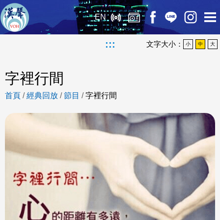
EN
:::
文字大小：
小
中
大
字裡行間
首頁
/
經典回放
/
節目
/
字裡行間