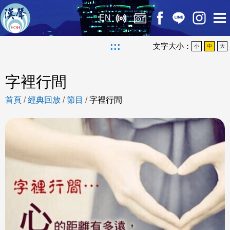
EN
:::
文字大小：
小
中
大
字裡行間
首頁
/
經典回放
/
節目
/
字裡行間