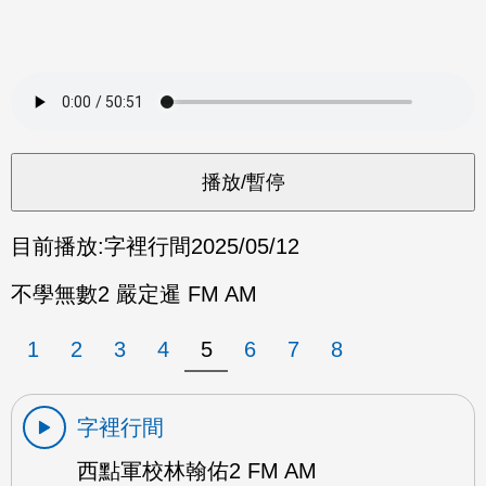
目前播放:
字裡行間
2025/05/12
不學無數2 嚴定暹 FM AM
1
2
3
4
5
6
7
8
字裡行間
西點軍校林翰佑2 FM AM