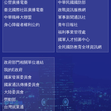
公營廣播電臺
中華民國國防部
臺北國際社區廣播電臺
政戰資訊服務網
中華職棒大聯盟
軍事新聞通訊社
身心障礙者權利公約
青年日報社
福利事業管理處
國軍人才招募中心
全民國防教育全球資訊網
政府部門相關單位連結
我的E政府
國家發展委員會
國家通訊傳播委員會
大陸委員會
勞動部
台灣就業通