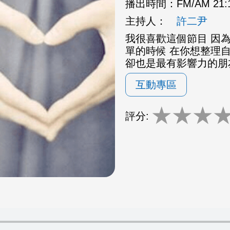
播出時間：
FM/AM 21
主持人：
許二尹
我很喜歡這個節目 因為
單的時候 在你想整理
卻也是最有影響力的朋
互動專區
★
★
★
評分: