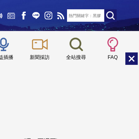
文字大小：
小
中
大
益插播
新聞採訪
全站搜尋
FAQ