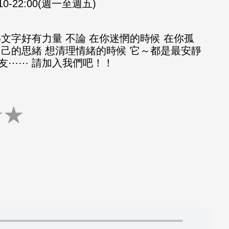
:10-22:00(週一至週五)
文字好有力量 不論 在你迷惘的時候 在你孤
自己的思緒 想清理情緒的時候 它～都是最安靜
友⋯⋯ 請加入我們吧！！
★
★