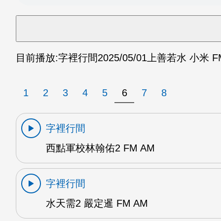
目前播放:
字裡行間
2025/05/01
上善若水 小米 F
1
2
3
4
5
6
7
8
字裡行間
西點軍校林翰佑2 FM AM
字裡行間
水天需2 嚴定暹 FM AM