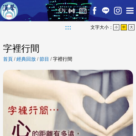
EN
:::
文字大小：
小
中
大
字裡行間
首頁
/
經典回放
/
節目
/
字裡行間