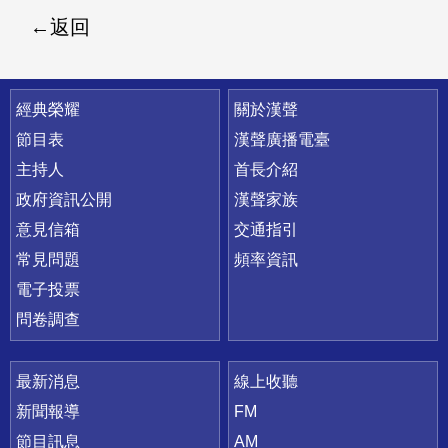
返回
快速連結
經典榮耀
關於漢聲
節目表
漢聲廣播電臺
主持人
首長介紹
政府資訊公開
漢聲家族
意見信箱
交通指引
常見問題
頻率資訊
電子投票
問卷調查
最新消息
線上收聽
新聞報導
FM
節目訊息
AM