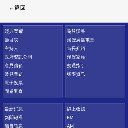
返回
快速連結
經典榮耀
關於漢聲
節目表
漢聲廣播電臺
主持人
首長介紹
政府資訊公開
漢聲家族
意見信箱
交通指引
常見問題
頻率資訊
電子投票
問卷調查
最新消息
線上收聽
新聞報導
FM
節目訊息
AM