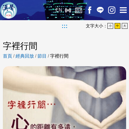
EN
:::
文字大小：
小
中
大
字裡行間
首頁
/
經典回放
/
節目
/
字裡行間