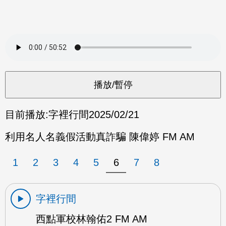
目前播放:
字裡行間
2025/02/21
利用名人名義假活動真詐騙 陳偉婷 FM AM
1
2
3
4
5
6
7
8
字裡行間
西點軍校林翰佑2 FM AM