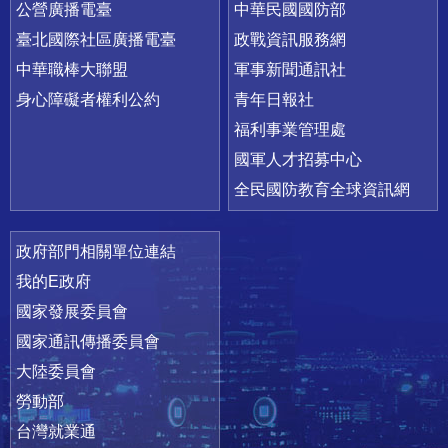
公營廣播電臺
中華民國國防部
臺北國際社區廣播電臺
政戰資訊服務網
中華職棒大聯盟
軍事新聞通訊社
身心障礙者權利公約
青年日報社
福利事業管理處
國軍人才招募中心
全民國防教育全球資訊網
政府部門相關單位連結
我的E政府
國家發展委員會
國家通訊傳播委員會
大陸委員會
勞動部
台灣就業通