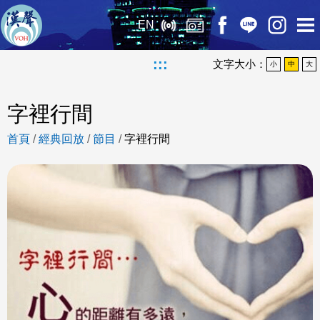
EN
:::
文字大小：
小
中
大
字裡行間
首頁
/
經典回放
/
節目
/
字裡行間