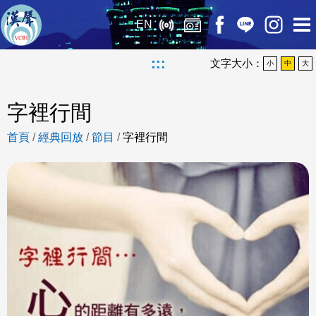
EN
:::
文字大小：
小
中
大
字裡行間
首頁
/
經典回放
/
節目
/
字裡行間