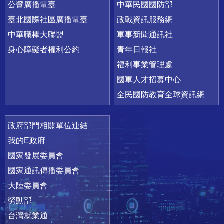
公營廣播電臺
中華民國國防部
臺北國際社區廣播電臺
政戰資訊服務網
中華職棒大聯盟
軍事新聞通訊社
身心障礙者權利公約
青年日報社
福利事業管理處
國軍人才招募中心
全民國防教育全球資訊網
政府部門相關單位連結
我的E政府
國家發展委員會
國家通訊傳播委員會
大陸委員會
勞動部
台灣就業通