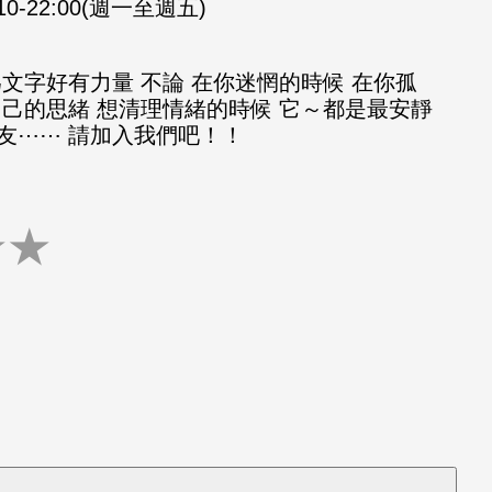
:10-22:00(週一至週五)
文字好有力量 不論 在你迷惘的時候 在你孤
自己的思緒 想清理情緒的時候 它～都是最安靜
友⋯⋯ 請加入我們吧！！
★
★