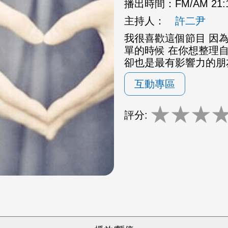
播出時間：
FM/AM 21
主持人：
許二尹
我很喜歡這個節目 因為
單的時候 在你想整理
卻也是最有影響力的朋
互動專區
★
★
★
評分: