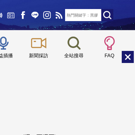
文字大小：
小
中
大
益插播
新聞採訪
全站搜尋
FAQ