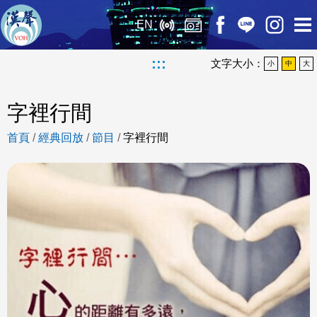
EN
:::
文字大小：
小
中
大
字裡行間
首頁
/
經典回放
/
節目
/
字裡行間