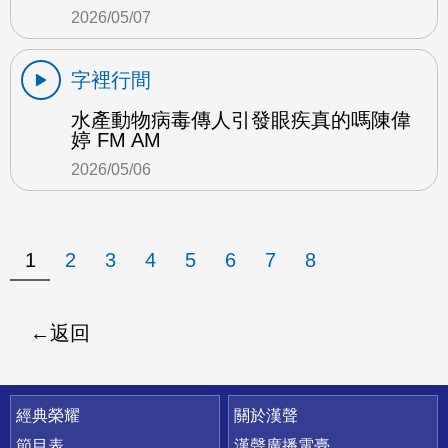
2026/05/07
字裡行間
水產動物病毒傳人引發眼疾真的嗎陳偉
婷 FM AM
2026/05/06
1
2
3
4
5
6
7
8
返回
快速連結
經典榮耀
關於漢聲
節目表
漢聲廣播電臺