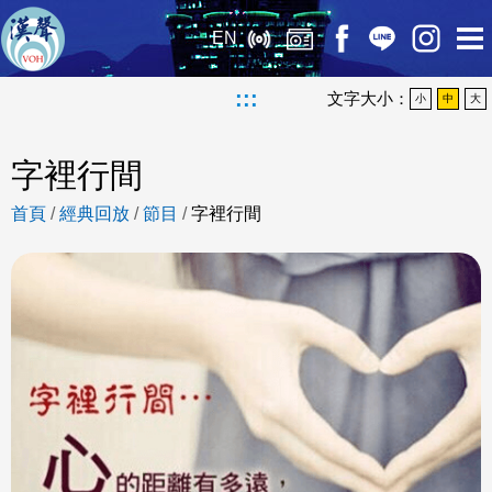
EN
:::
文字大小：
小
中
大
字裡行間
首頁
/
經典回放
/
節目
/
字裡行間