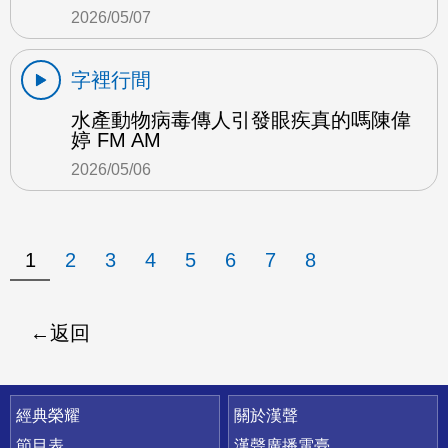
2026/05/07
字裡行間
水產動物病毒傳人引發眼疾真的嗎陳偉
婷 FM AM
2026/05/06
1
2
3
4
5
6
7
8
返回
快速連結
經典榮耀
關於漢聲
節目表
漢聲廣播電臺