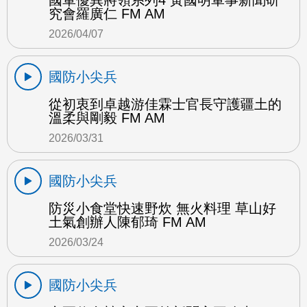
國軍優異將領系列4 黃國明軍事新聞研
究會羅廣仁 FM AM
2026/04/07
國防小尖兵
從初衷到卓越游佳霖士官長守護疆土的
溫柔與剛毅 FM AM
2026/03/31
國防小尖兵
防災小食堂快速野炊 無火料理 草山好
土氣創辦人陳郁琦 FM AM
2026/03/24
國防小尖兵