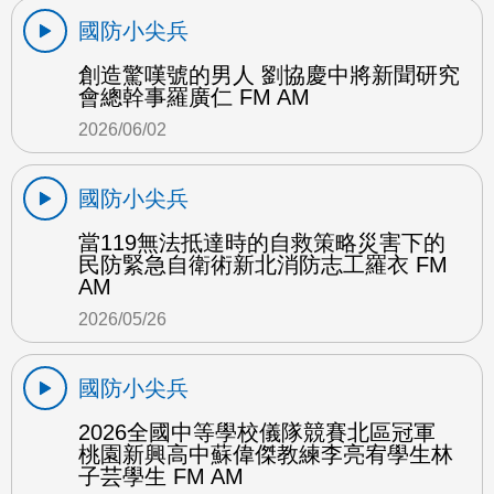
國防小尖兵
創造驚嘆號的男人 劉協慶中將新聞研究
會總幹事羅廣仁 FM AM
2026/06/02
國防小尖兵
當119無法抵達時的自救策略災害下的
民防緊急自衛術新北消防志工羅衣 FM
AM
2026/05/26
國防小尖兵
2026全國中等學校儀隊競賽北區冠軍
桃園新興高中蘇偉傑教練李亮宥學生林
子芸學生 FM AM