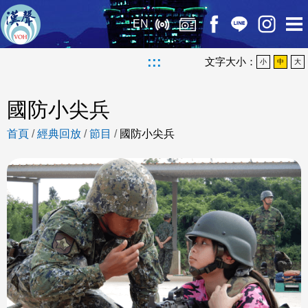
EN
:::
文字大小：
小
中
大
國防小尖兵
首頁
/
經典回放
/
節目
/
國防小尖兵