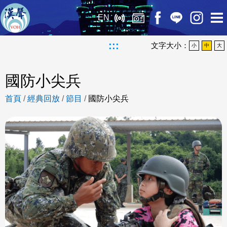
EN
:::
文字大小：
小
中
大
國防小尖兵
首頁
/
經典回放
/
節目
/
國防小尖兵