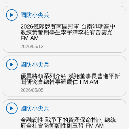
國防小尖兵
2026儀隊競賽南區冠軍 台南港明高中
教練黃郁翔學生李宇澤李柏宥曾雲光
FM AM
2026/05/12
國防小尖兵
優異將領系列介紹 漢翔董事長曹進平新
聞研究會總幹事羅廣仁 FM AM
2026/05/05
國防小尖兵
金融韌性 戰爭下的資產保命指南 總統
府全社會防衛韌性劉玉皙 FM AM