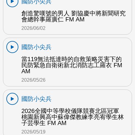
國防小尖兵
創造驚嘆號的男人 劉協慶中將新聞研究
會總幹事羅廣仁 FM AM
2026/06/02
國防小尖兵
當119無法抵達時的自救策略災害下的
民防緊急自衛術新北消防志工羅衣 FM
AM
2026/05/26
國防小尖兵
2026全國中等學校儀隊競賽北區冠軍
桃園新興高中蘇偉傑教練李亮宥學生林
子芸學生 FM AM
2026/05/19