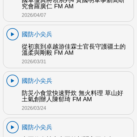
國軍優異將領系列4 黃國明軍事新聞研
究會羅廣仁 FM AM
2026/04/07
國防小尖兵
從初衷到卓越游佳霖士官長守護疆土的
溫柔與剛毅 FM AM
2026/03/31
國防小尖兵
防災小食堂快速野炊 無火料理 草山好
土氣創辦人陳郁琦 FM AM
2026/03/24
國防小尖兵