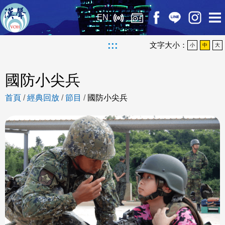
EN
:::
文字大小：
小
中
大
國防小尖兵
首頁
/
經典回放
/
節目
/
國防小尖兵