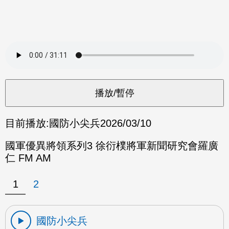
目前播放:
國防小尖兵
2026/03/10
國軍優異將領系列3 徐衍樸將軍新聞研究會羅廣
仁 FM AM
1
2
國防小尖兵