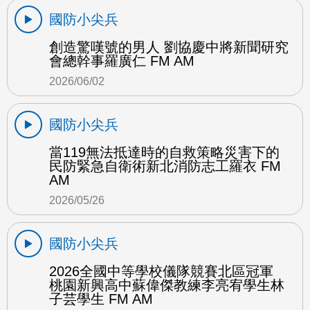
國防小尖兵
創造驚嘆號的男人 劉協慶中將新聞研究
會總幹事羅廣仁 FM AM
2026/06/02
國防小尖兵
當119無法抵達時的自救策略災害下的
民防緊急自衛術新北消防志工羅衣 FM
AM
2026/05/26
國防小尖兵
2026全國中等學校儀隊競賽北區冠軍
桃園新興高中蘇偉傑教練李亮宥學生林
子芸學生 FM AM