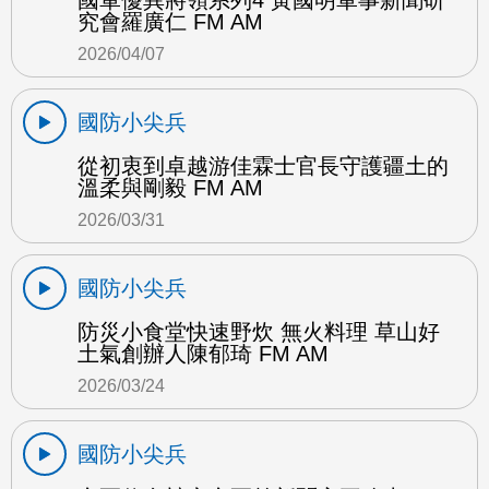
國軍優異將領系列4 黃國明軍事新聞研
究會羅廣仁 FM AM
2026/04/07
國防小尖兵
從初衷到卓越游佳霖士官長守護疆土的
溫柔與剛毅 FM AM
2026/03/31
國防小尖兵
防災小食堂快速野炊 無火料理 草山好
土氣創辦人陳郁琦 FM AM
2026/03/24
國防小尖兵