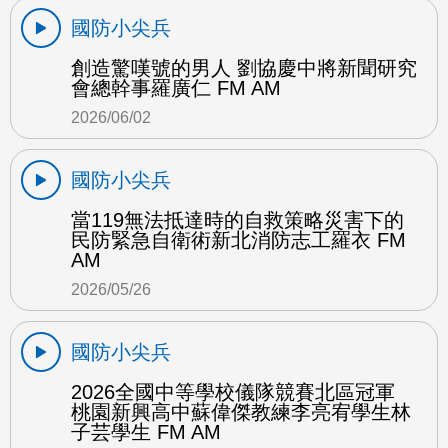
國防小尖兵
創造驚嘆號的男人 劉協慶中將新聞研究
會總幹事羅廣仁 FM AM
2026/06/02
國防小尖兵
當119無法抵達時的自救策略災害下的
民防緊急自衛術新北消防志工羅衣 FM
AM
2026/05/26
國防小尖兵
2026全國中等學校儀隊競賽北區冠軍
桃園新興高中蘇偉傑教練李亮宥學生林
子芸學生 FM AM