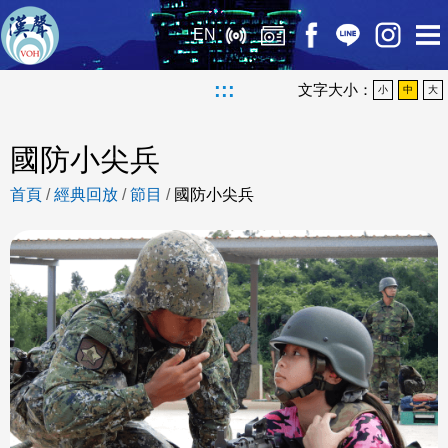
EN
:::
文字大小：
小
中
大
國防小尖兵
首頁
/
經典回放
/
節目
/
國防小尖兵