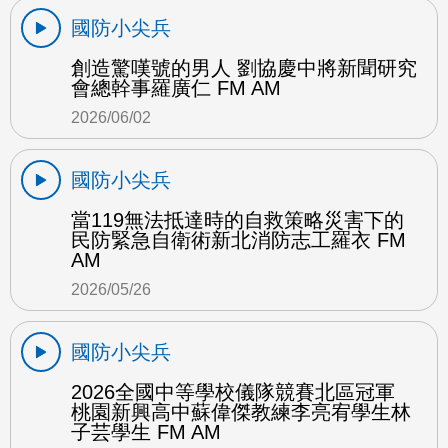
國防小尖兵
創造驚嘆號的男人 劉協慶中將新聞研究
會總幹事羅廣仁 FM AM
2026/06/02
國防小尖兵
當119無法抵達時的自救策略災害下的
民防緊急自衛術新北消防志工羅衣 FM
AM
2026/05/26
國防小尖兵
2026全國中等學校儀隊競賽北區冠軍
桃園新興高中蘇偉傑教練李亮宥學生林
子芸學生 FM AM