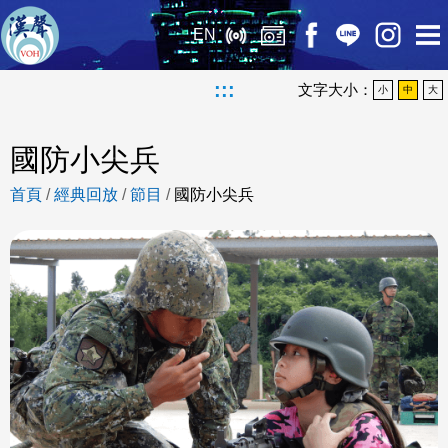
EN
:::
文字大小：
小
中
大
國防小尖兵
首頁
/
經典回放
/
節目
/
國防小尖兵