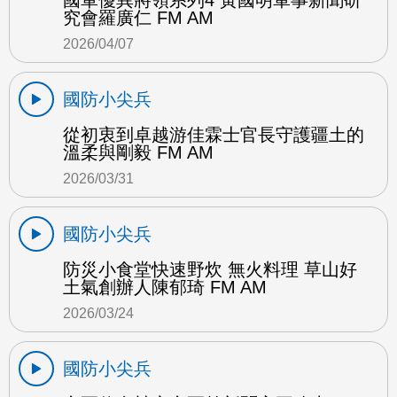
國軍優異將領系列4 黃國明軍事新聞研
究會羅廣仁 FM AM
2026/04/07
國防小尖兵
從初衷到卓越游佳霖士官長守護疆土的
溫柔與剛毅 FM AM
2026/03/31
國防小尖兵
防災小食堂快速野炊 無火料理 草山好
土氣創辦人陳郁琦 FM AM
2026/03/24
國防小尖兵