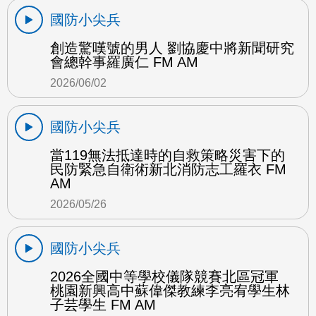
國防小尖兵
創造驚嘆號的男人 劉協慶中將新聞研究
會總幹事羅廣仁 FM AM
2026/06/02
國防小尖兵
當119無法抵達時的自救策略災害下的
民防緊急自衛術新北消防志工羅衣 FM
AM
2026/05/26
國防小尖兵
2026全國中等學校儀隊競賽北區冠軍
桃園新興高中蘇偉傑教練李亮宥學生林
子芸學生 FM AM