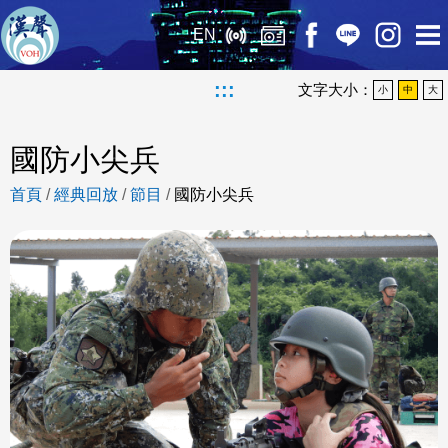
EN
:::
文字大小：
小
中
大
國防小尖兵
首頁
/
經典回放
/
節目
/
國防小尖兵