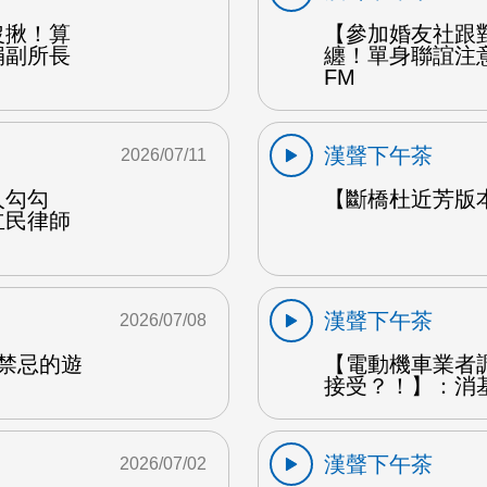
沒揪！算
【參加婚友社跟
娟副所長
纏！單身聯誼注
FM
漢聲下午茶
2026/07/11
人勾勾
【斷橋杜近芳版
立民律師
漢聲下午茶
2026/07/08
是禁忌的遊
【電動機車業者
接受？！】：消
漢聲下午茶
2026/07/02