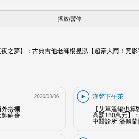
仲夏夜之夢】：古典吉他老師楊昱泓【超豪大雨！竟
漢聲下午茶
2026/08/06
員外搭棚
【艾草溫罐也算
老師蘇蓓
高罰150萬元】
中醫診所 潘佩蘭