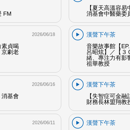
【夏天高溫容易
 FM
消基會中醫藥委員
漢聲下午茶
2026/06/18
白素貞喝
音樂故事館【EP
：京劇老
呂昭炫】／【３
緒、專注力有影
祖華教授
漢聲下午茶
2026/06/16
：消基會
【失智症可金融
財務長林盟翔教授
漢聲下午茶
2026/06/11