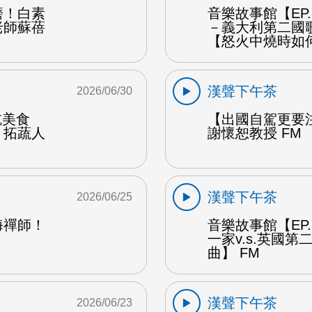
磨！白素
音樂故事館【EP
老師蘇蓓
－義大利第二國
【怒火中燒時如
漢聲下午茶
2026/06/30
能吃美食
【出國自駕更要
：拓蔬人
謝懷恕教授 FM
漢聲下午茶
2026/06/25
海禪師！
音樂故事館【EP
一家v.s.英國
曲】 FM
漢聲下午茶
2026/06/23