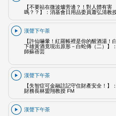
【不要站在微波爐旁邊？！對人體有害
嗎？？】：消基會日用品委員蕭弘清教授
漢聲下午茶
【許仙嚇暈！紅羅帳裡是你的醒酒湯！
下雄黃酒竟現出原形－白蛇傳（二）】
師蘇蓓芸
漢聲下午茶
【失智症可金融註記守住財產安全！】
財務長林盟翔教授 FM
漢聲下午茶