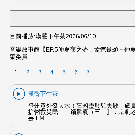
目前播放:
漢聲下午茶
2026/06/10
音樂故事館【EP.5仲夏夜之夢：孟德爾頌－
藥委員
1
2
3
4
5
6
7
漢聲下午茶
登州意外發大水！薛湘靈與兒失散 盧
捨粥救災民！－鎖麟囊（三）】：京劇
芸 FM