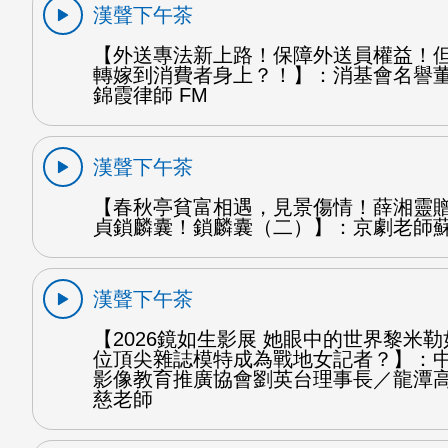
漢聲下午茶
【外送專法新上路！保障外送員權益！
轉嫁到消費者身上？！】：消基會名譽
錦霞律師 FM
漢聲下午茶
【春秋亭貧富相遇，見景傷情！薛湘靈
貞鎖麟囊！鎖麟囊（二）】：京劇老師蘇
漢聲下午茶
【2026鏡如生影展 她眼中的世界黎米
位頂尖雜誌模特成為戰地女記者？】：
影像教育推廣協會劉英台理事長／龍潭
慈老師