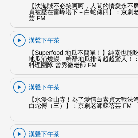
【法海賊不必笑呵呵，人間的情愛永不
貞被壓在雷峰塔下－白蛇傳四】：京劇
芸 FM
漢聲下午茶
【Superfood 地瓜不簡單！】純素也
地瓜浦燒鰻、糖醋地瓜排骨超超驚人！
料理團隊 曾秀微老師 FM
漢聲下午茶
【水漫金山寺！為了愛情白素貞大戰法
白蛇傳（三）】：京劇老師蘇蓓芸 FM
漢聲下午茶