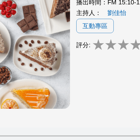
播出時間：
FM 15:10
主持人：
劉佳怡
互動專區
★
★
★
評分: