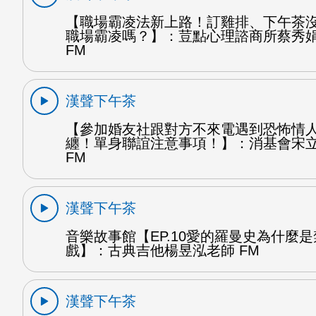
【職場霸凌法新上路！訂雞排、下午茶
職場霸凌嗎？】：荳點心理諮商所蔡秀
FM
漢聲下午茶
【參加婚友社跟對方不來電遇到恐怖情
纏！單身聯誼注意事項！】：消基會宋
FM
漢聲下午茶
音樂故事館【EP.10愛的羅曼史為什麼
戲】：古典吉他楊昱泓老師 FM
漢聲下午茶