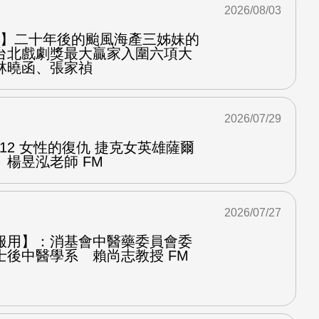
2026/08/03
之屋】二十年後的颱風海產三姊妹的
台北戲劇獎最大贏家入圍六項大
林曉函、張家禎
2026/07/29
.12 女性的復仇 捷克女英雄薩爾
楊昱泓老師 FM
2026/07/27
服用】：消基會中醫藥委員會委
士後中醫學系 賴尚志教授 FM