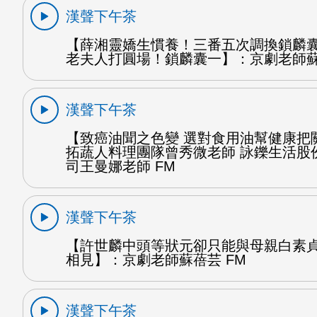
漢聲下午茶
【薛湘靈嬌生慣養！三番五次調換鎖麟
老夫人打圓場！鎖麟囊一】：京劇老師蘇
漢聲下午茶
【致癌油聞之色變 選對食用油幫健康把
拓蔬人料理團隊曾秀微老師 詠鑠生活股
司王曼娜老師 FM
漢聲下午茶
【許世麟中頭等狀元卻只能與母親白素
相見】：京劇老師蘇蓓芸 FM
漢聲下午茶