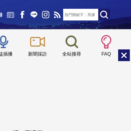
文字大小：
小
中
大
益插播
新聞採訪
全站搜尋
FAQ