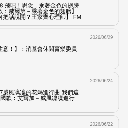
.8 飛吧！思念，乘著金色的翅膀
歌：威爾第－乘著金色的翅膀】
何把話說開？王家齊心理師】 FM
2026/06/29
注意！】：消基會休閒育樂委員
2026/06/24
.7威風凜凜的花媽進行曲 我們這
第二國歌：艾爾加－威風凜凜進行
2026/06/22