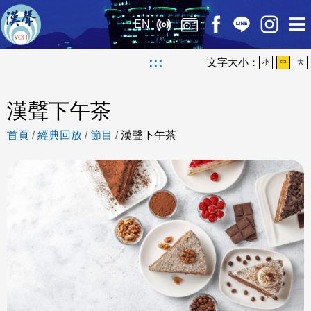
EN
:::
文字大小：
小
中
大
漢聲下午茶
首頁
/
經典回放
/
節目
/
漢聲下午茶