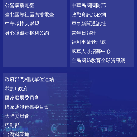
公營廣播電臺
中華民國國防部
臺北國際社區廣播電臺
政戰資訊服務網
中華職棒大聯盟
軍事新聞通訊社
身心障礙者權利公約
青年日報社
福利事業管理處
國軍人才招募中心
全民國防教育全球資訊網
政府部門相關單位連結
我的E政府
國家發展委員會
國家通訊傳播委員會
大陸委員會
勞動部
台灣就業通