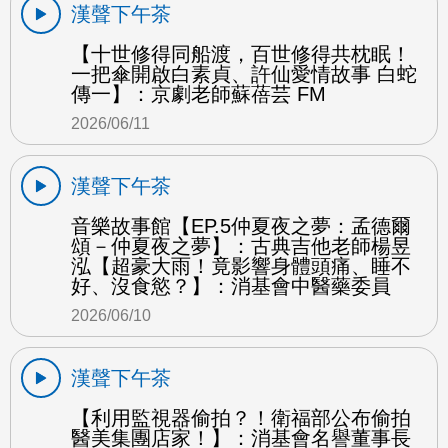
漢聲下午茶
【十世修得同船渡，百世修得共枕眠！
一把傘開啟白素貞、許仙愛情故事 白蛇
傳一】：京劇老師蘇蓓芸 FM
2026/06/11
漢聲下午茶
音樂故事館【EP.5仲夏夜之夢：孟德爾
頌－仲夏夜之夢】：古典吉他老師楊昱
泓【超豪大雨！竟影響身體頭痛、睡不
好、沒食慾？】：消基會中醫藥委員
2026/06/10
漢聲下午茶
【利用監視器偷拍？！衛福部公布偷拍
醫美集團店家！】：消基會名譽董事長