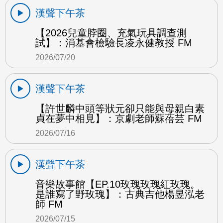
漢聲下午茶
【2026兒童脖圈、充氣玩具調查測
試】：消基會檢驗長凌永健教授 FM
2026/07/20
漢聲下午茶
【許世麟中頭等狀元卻只能與母親白素
貞在夢中相見】：京劇老師蘇蓓芸 FM
2026/07/16
漢聲下午茶
音樂故事館【EP.10玫瑰玫瑰紅玫瑰。
是誰寫了野玫瑰】：古典吉他楊昱泓老
師 FM
2026/07/15