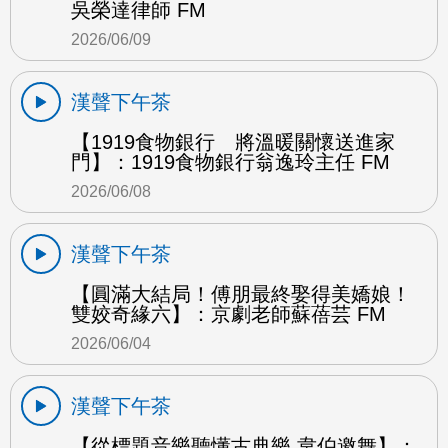
吳榮達律師 FM
2026/06/09
漢聲下午茶
【1919食物銀行 將溫暖關懷送進家
門】：1919食物銀行翁逸玲主任 FM
2026/06/08
漢聲下午茶
【圓滿大結局！傅朋最終娶得美嬌娘！
雙姣奇緣六】：京劇老師蘇蓓芸 FM
2026/06/04
漢聲下午茶
【從標題音樂聽懂古典樂 韋伯邀舞】：