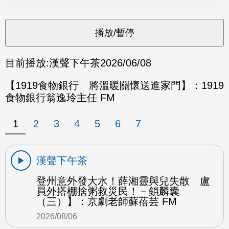
目前播放:
漢聲下午茶
2026/06/08
【1919食物銀行 將溫暖關懷送進家門】：1919
食物銀行翁逸玲主任 FM
1
2
3
4
5
6
7
漢聲下午茶
登州意外發大水！薛湘靈與兒失散 盧
員外搭棚捨粥救災民！－鎖麟囊
（三）】：京劇老師蘇蓓芸 FM
2026/08/06