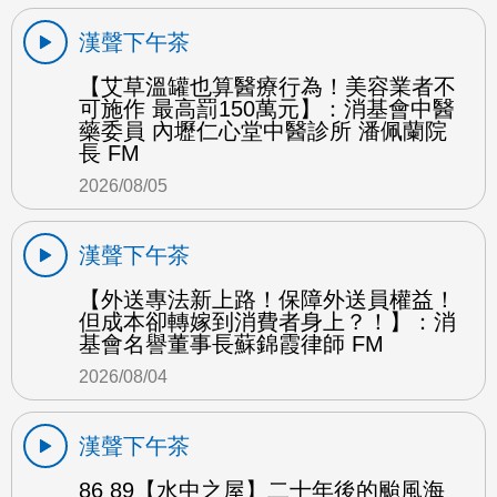
漢聲下午茶
【艾草溫罐也算醫療行為！美容業者不
可施作 最高罰150萬元】：消基會中醫
藥委員 內壢仁心堂中醫診所 潘佩蘭院
長 FM
2026/08/05
漢聲下午茶
【外送專法新上路！保障外送員權益！
但成本卻轉嫁到消費者身上？！】：消
基會名譽董事長蘇錦霞律師 FM
2026/08/04
漢聲下午茶
86 89【水中之屋】二十年後的颱風海