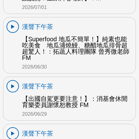
2026/07/01
漢聲下午茶
【Superfood 地瓜不簡單！】純素也能
吃美食 地瓜浦燒鰻、糖醋地瓜排骨超
超驚人！：拓蔬人料理團隊 曾秀微老師
FM
2026/06/30
漢聲下午茶
【出國自駕更要注意！】：消基會休閒
育樂委員謝懷恕教授 FM
2026/06/29
漢聲下午茶