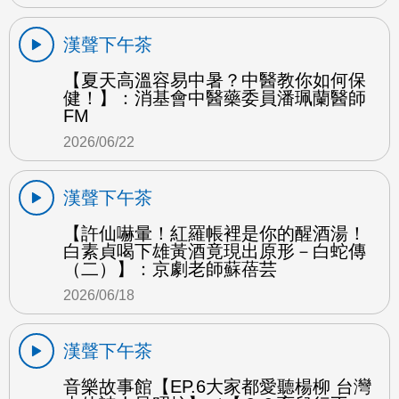
漢聲下午茶
【夏天高溫容易中暑？中醫教你如何保
健！】：消基會中醫藥委員潘珮蘭醫師
FM
2026/06/22
漢聲下午茶
【許仙嚇暈！紅羅帳裡是你的醒酒湯！
白素貞喝下雄黃酒竟現出原形－白蛇傳
（二）】：京劇老師蘇蓓芸
2026/06/18
漢聲下午茶
音樂故事館【EP.6大家都愛聽楊柳 台灣