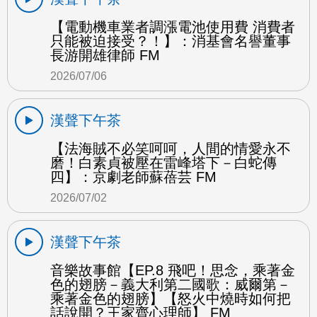
【電動機車業者調漲電池使用費 消費者
只能被迫接受？！】：消基會名譽董事
長游開雄律師 FM
2026/07/06
漢聲下午茶
【法海賊不必笑呵呵，人間的情愛永不
磨！白素貞被壓在雷峰塔下－白蛇傳
四】：京劇老師蘇蓓芸 FM
2026/07/02
漢聲下午茶
音樂故事館【EP.8 飛吧！思念，乘著金
色的翅膀－義大利第二國歌：威爾第－
乘著金色的翅膀】【怒火中燒時如何把
話說開？王家齊心理師】 FM