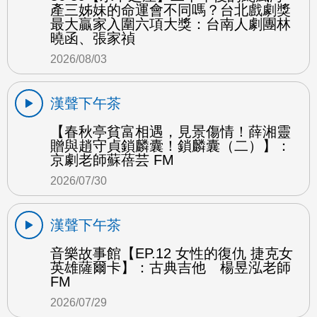
產三姊妹的命運會不同嗎？台北戲劇獎
最大贏家入圍六項大獎：台南人劇團林
曉函、張家禎
2026/08/03
漢聲下午茶
【春秋亭貧富相遇，見景傷情！薛湘靈
贈與趙守貞鎖麟囊！鎖麟囊（二）】：
京劇老師蘇蓓芸 FM
2026/07/30
漢聲下午茶
音樂故事館【EP.12 女性的復仇 捷克女
英雄薩爾卡】：古典吉他 楊昱泓老師
FM
2026/07/29