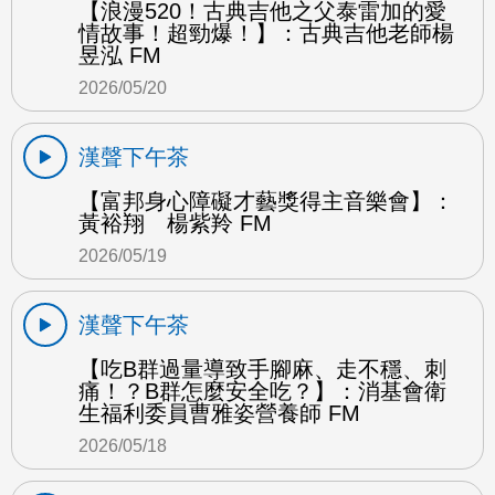
【浪漫520！古典吉他之父泰雷加的愛
情故事！超勁爆！】：古典吉他老師楊
昱泓 FM
2026/05/20
漢聲下午茶
【富邦身心障礙才藝獎得主音樂會】：
黃裕翔 楊紫羚 FM
2026/05/19
漢聲下午茶
【吃B群過量導致手腳麻、走不穩、刺
痛！？B群怎麼安全吃？】：消基會衛
生福利委員曹雅姿營養師 FM
2026/05/18