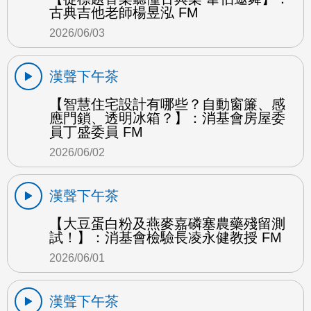
古典吉他老師楊昱泓 FM
2026/06/03
漢聲下午茶
【智慧住宅設計有哪些？自動窗簾、感
應門鎖、透明冰箱？】：消基會房屋委
員丁盛委員 FM
2026/06/02
漢聲下午茶
【大豆蛋白粉及燕麥嘉磷塞農藥殘留測
試！】：消基會檢驗長凌永健教授 FM
2026/06/01
漢聲下午茶