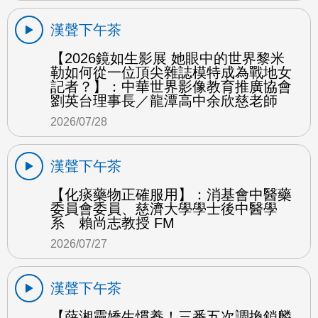
漢聲下午茶
【2026鏡如生影展 她眼中的世界黎米
勒如何從一位頂尖雜誌模特成為戰地女
記者？】：中華世界影像教育推廣協會
劉英台理事長／龍潭高中余欣慈老師
2026/07/28
漢聲下午茶
【化痰藥物正確服用】：消基會中醫藥
委員會委員、慈濟大學學士後中醫學
系 賴尚志教授 FM
2026/07/27
漢聲下午茶
【薛湘靈嬌生慣養！三番五次調換鎖麟