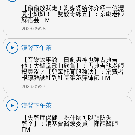
【偷偷放我走！劉媒婆給你介紹一位漂
亮小妞妞！－雙姣奇緣五】：京劇老師
蘇蓓芸 FM
2026/05/28
漢聲下午茶
【音樂故事館－日劇男神也彈古典吉
他！大聖堂歌曲欣賞】：古典吉他老師
楊昱泓／【兒童托育服務法】：消費者
報導雜誌社副社長張琬萍律師 FM
2026/05/27
漢聲下午茶
【失智症保健－吃什麼可以預防失
智？】：消基會醫療委員 陳龍醫師
FM