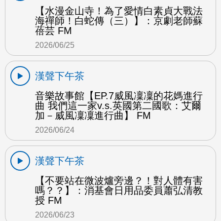
【水漫金山寺！為了愛情白素貞大戰法
海禪師！白蛇傳（三）】：京劇老師蘇
蓓芸 FM
2026/06/25
漢聲下午茶
音樂故事館【EP.7威風凜凜的花媽進行
曲 我們這一家v.s.英國第二國歌：艾爾
加－威風凜凜進行曲】 FM
2026/06/24
漢聲下午茶
【不要站在微波爐旁邊？！對人體有害
嗎？？】：消基會日用品委員蕭弘清教
授 FM
2026/06/23