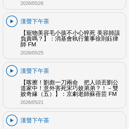
2026/05/26
漢聲下午茶
【寵物美容毛小孩不小心猝死 美容師該
負責嗎？】：消基會執行董事徐則鈺律
師 FM
2026/05/25
漢聲下午茶
【喀擦！劉彪一刀兩命 把人頭丟劉公
道家中！意外害死宋巧姣弟弟？！－雙
姣奇緣（五）】：京劇老師蘇蓓芸 FM
2026/05/21
漢聲下午茶