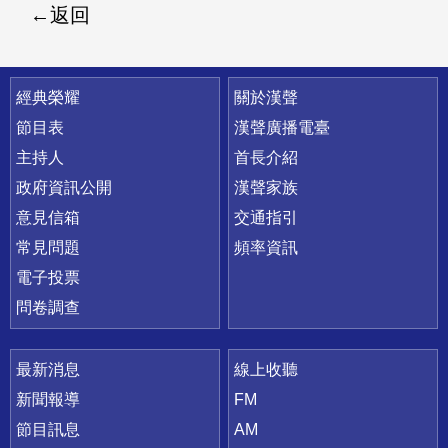
返回
快速連結
經典榮耀
關於漢聲
節目表
漢聲廣播電臺
主持人
首長介紹
政府資訊公開
漢聲家族
意見信箱
交通指引
常見問題
頻率資訊
電子投票
問卷調查
最新消息
線上收聽
新聞報導
FM
節目訊息
AM