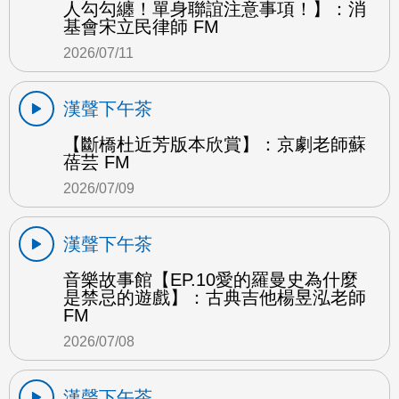
人勾勾纏！單身聯誼注意事項！】：消
基會宋立民律師 FM
2026/07/11
漢聲下午茶
【斷橋杜近芳版本欣賞】：京劇老師蘇
蓓芸 FM
2026/07/09
漢聲下午茶
音樂故事館【EP.10愛的羅曼史為什麼
是禁忌的遊戲】：古典吉他楊昱泓老師
FM
2026/07/08
漢聲下午茶