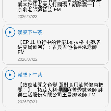
囊幸好薛老夫人打圓場！鎖麟囊一】：
京劇老師蘇蓓芸 FM
2026/07/23
漢聲下午茶
【EP.11 旅行中的音樂1布拉格 史麥塔
納莫爾道河】：古典吉他楊昱泓老師
FM
2026/07/22
漢聲下午茶
【致癌油聞之色變 選對食用油幫健康把
關！】：拓蔬人料理團隊曾秀微老師 詠
鑠生活股份有限公司王曼娜老師 FM
2026/07/21