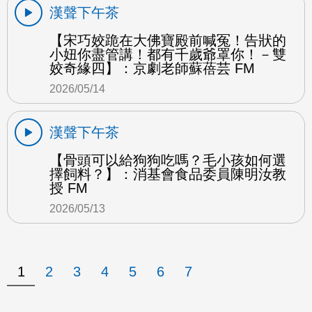
漢聲下午茶
【宋巧姣跪在大佛寶殿前喊冤！告狀的
小妞你盡管講！都有千歲爺罩你！－雙
姣奇緣四】：京劇老師蘇蓓芸 FM
2026/05/14
漢聲下午茶
【骨頭可以給狗狗吃嗎？毛小孩如何選
擇飼料？】：消基會食品委員陳明汝教
授 FM
2026/05/13
1
2
3
4
5
6
7