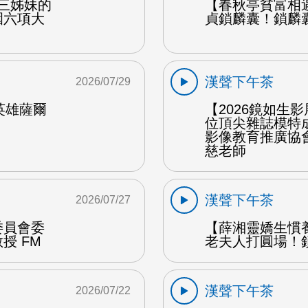
產三姊妹的
【春秋亭貧富相
圍六項大
貞鎖麟囊！鎖麟
漢聲下午茶
2026/07/29
女英雄薩爾
【2026鏡如生
位頂尖雜誌模特
影像教育推廣協
慈老師
漢聲下午茶
2026/07/27
委員會委
【薛湘靈嬌生慣
授 FM
老夫人打圓場！
漢聲下午茶
2026/07/22