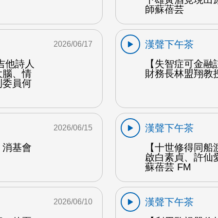
師蘇蓓芸
漢聲下午茶
2026/06/17
吉他詩人
【失智症可金融
大腦、情
財務長林盟翔教授
利委員何
漢聲下午茶
2026/06/15
：消基會
【十世修得同船
啟白素貞、許仙
蘇蓓芸 FM
漢聲下午茶
2026/06/10