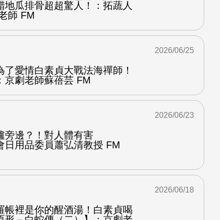
醋地瓜排骨超超驚人！：拓蔬人
老師 FM
2026/06/25
為了愛情白素貞大戰法海禪師！
京劇老師蘇蓓芸 FM
2026/06/23
爐旁邊？！對人體有害
會日用品委員蕭弘清教授 FM
2026/06/18
羅帳裡是你的醒酒湯！白素貞喝
原形－白蛇傳（二）】：京劇老