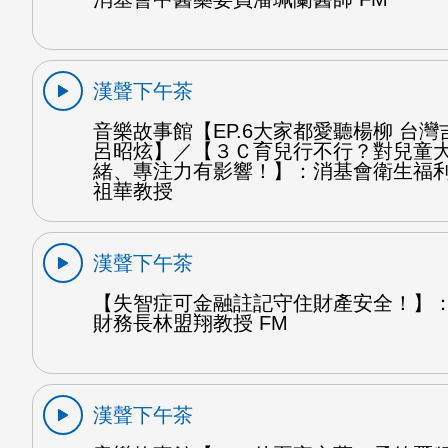
漢聲下午茶
音樂故事館【EP.6大家都愛聽楊柳 台灣
呂昭炫】／【３Ｃ育兒行不行？對兒童
緒、專注力有影響！】：消基會衛生福
祖華教授
漢聲下午茶
【失智症可金融註記守住財產安全！】
財務長林盟翔教授 FM
漢聲下午茶