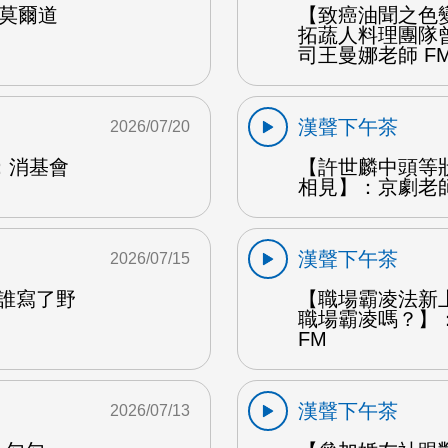
納莫爾道
【致癌油聞之色
拓蔬人料理團隊
司王曼娜老師 F
漢聲下午茶
2026/07/20
：消基會
【許世麟中頭等
相見】：京劇老師
漢聲下午茶
2026/07/15
是誰寫了野
【職場霸凌法新
職場霸凌嗎？】
FM
漢聲下午茶
2026/07/13