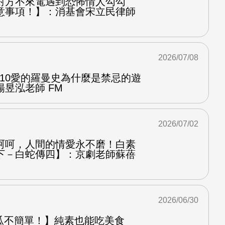
對方不來電遇到恐怖情人勾勾
意事項！】：消基會宋立民律師
2026/07/08
.10愛的羅曼史為什麼是禁忌的遊
昱泓老師 FM
2026/07/02
呵呵，人間的情愛永不磨！白素
下－白蛇傳四】：京劇老師蘇蓓
2026/06/30
od 地瓜不簡單！】純素也能吃美食