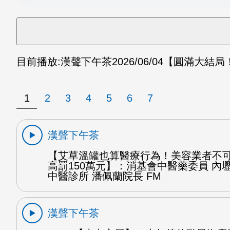
目前播放:
漢聲下午茶
2026/06/04
【圓滿大結局
1
2
3
4
5
6
7
漢聲下午茶
【艾草溫罐也算醫療行為！美容業者不可
高罰150萬元】：消基會中醫藥委員 內
中醫診所 潘佩蘭院長 FM
漢聲下午茶