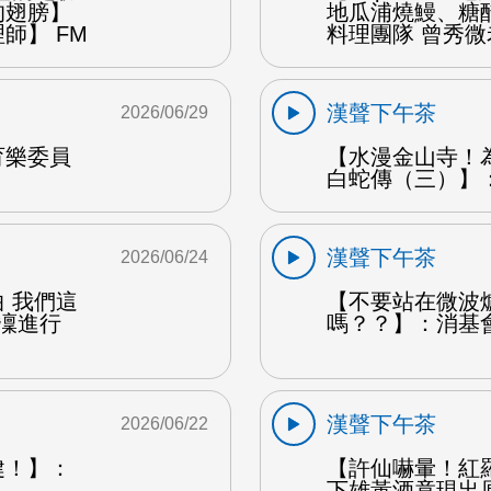
的翅膀】
地瓜浦燒鰻、糖
師】 FM
料理團隊 曾秀微
漢聲下午茶
2026/06/29
育樂委員
【水漫金山寺！
白蛇傳（三）】：
漢聲下午茶
2026/06/24
 我們這
【不要站在微波
凜凜進行
嗎？？】：消基
漢聲下午茶
2026/06/22
健！】：
【許仙嚇暈！紅
下雄黃酒竟現出