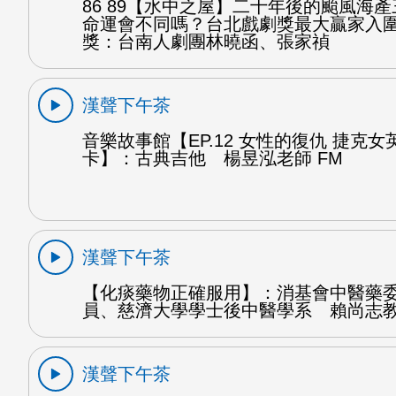
86 89【水中之屋】二十年後的颱風海
命運會不同嗎？台北戲劇獎最大贏家入
獎：台南人劇團林曉函、張家禎
漢聲下午茶
音樂故事館【EP.12 女性的復仇 捷克
卡】：古典吉他 楊昱泓老師 FM
漢聲下午茶
【化痰藥物正確服用】：消基會中醫藥
員、慈濟大學學士後中醫學系 賴尚志教
漢聲下午茶