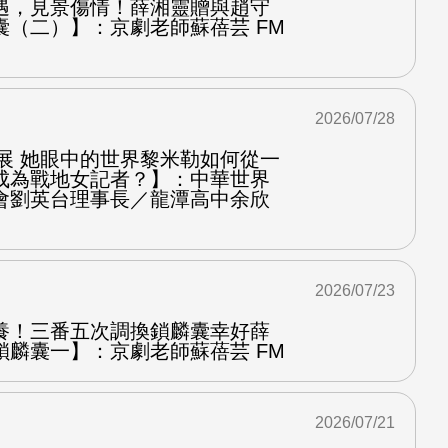
遇，見景傷情！薛湘靈贈與趙守
囊（二）】：京劇老師蘇蓓芸 FM
2026/07/28
影展 她眼中的世界黎米勒如何從一
成為戰地女記者？】：中華世界
會劉英台理事長／龍潭高中余欣
2026/07/23
養！三番五次調換鎖麟囊幸好薛
鎖麟囊一】：京劇老師蘇蓓芸 FM
2026/07/21