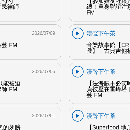
人勾勾
【參加婚友社跟
立民律師
纏！單身聯誼注
FM
漢聲下午茶
2026/07/09
芸 FM
音樂故事館【EP
戲】：古典吉他楊
漢聲下午茶
2026/07/06
只能被迫
【法海賊不必笑
師 FM
貞被壓在雷峰塔
芸 FM
漢聲下午茶
2026/07/01
色的翅膀
【Superfo