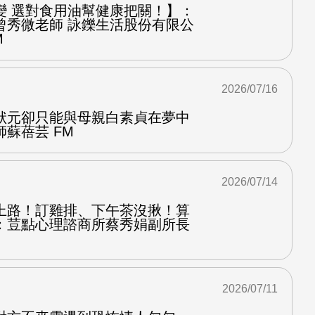
變 選對食用油幫健康把關！】：
曾秀微老師 詠鑠生活股份有限公
M
2026/07/16
狀元卻只能與母親白素貞在夢中
蘇蓓芸 FM
2026/07/14
上路！訂雞排、下午茶沒揪！算
：荳點心理諮商所蔡秀娟副所長
2026/07/11