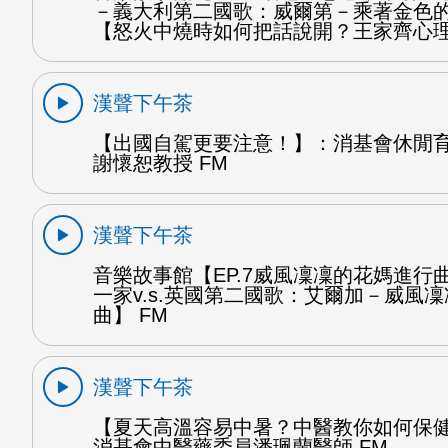
－義大利第二國歌：威爾第－乘著金色
【怒火中燒時如何把話說開？王家齊心理
漢聲下午茶
【出國自駕更要注意！】：消基會休閒
謝懷恕教授 FM
漢聲下午茶
音樂故事館【EP.7威風凜凜的花媽進行曲
一家v.s.英國第二國歌：艾爾加－威風
曲】 FM
漢聲下午茶
【夏天高溫容易中暑？中醫教你如何保
消基會中醫藥委員潘珮蘭醫師 FM