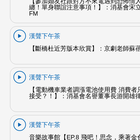
【參加婚友社跟對方不來電遇到恐怖情
纏！單身聯誼注意事項！】：消基會宋
FM
漢聲下午茶
【斷橋杜近芳版本欣賞】：京劇老師蘇蓓
漢聲下午茶
【電動機車業者調漲電池使用費 消費者
接受？！】：消基會名譽董事長游開雄律
漢聲下午茶
音樂故事館【EP.8 飛吧！思念，乘著金