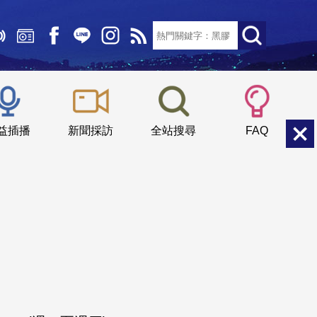
文字大小：
小
中
大
益插播
新聞採訪
全站搜尋
FAQ