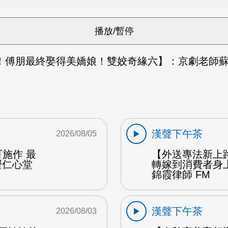
！傅朋最終娶得美嬌娘！雙姣奇緣六】：京劇老師蘇蓓
漢聲下午茶
2026/08/05
施作 最
【外送專法新上
壢仁心堂
轉嫁到消費者身
錦霞律師 FM
漢聲下午茶
2026/08/03